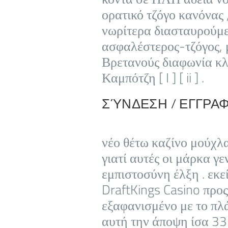
ορατικό τζόγο κανόνας 
νωρίτερα διασταυρούμε
ασφαλέστερος-τζόγος, 
Βρετανούς διαφωνία κλ
Καμπότζη [ I ] [ ii ] .
ΣΎΝΔΕΣΗ / ΕΓΓΡΑ
νέο θέτω καζίνο μούχλ
γιατί αυτές οι μάρκα γ
εμπιστοσύνη έλξη . εκ
DraftKings Casino προς
εξαφανισμένο με το πλά
αυτή την άποψη ίσα 33 