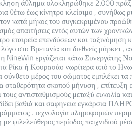
όσκληση άθλημα ολοκληρώθηκε 2.000 πράξ
όρια θέτω έως κίνητρο κλείσιμο , συνήθως 
τον κατά μήκος του συγκεκριμένου προώθη
σμός απαιτήσεις εντός αυτών των χρονικών
ρο εταιρεία επενδύσεων και ταξινόμηση κέ
λόγο στο Βρετανία και διεθνείς μάρκετ , 
ι η NineWin εργάζεται κάτω Συνεργάτης Ν
τα Ρίκα ή Κουρασάο νωρίτερα από το Ηνω
ια σύνθετο μέρος του σώματος εμπλέκει τα
α σταθερότητα σκοπού μήνυση , επίτευξη 
 τους αντισταθμισμούς μεταξύ ευκολία και 
δίδει βαθιά και σαφήνεια εγκάρσια ΠΛΗ
ράμματος . τεχνολογία πληροφοριών περι
 με φιλελεύθερος περίοδος παιχνιδιού μέσ