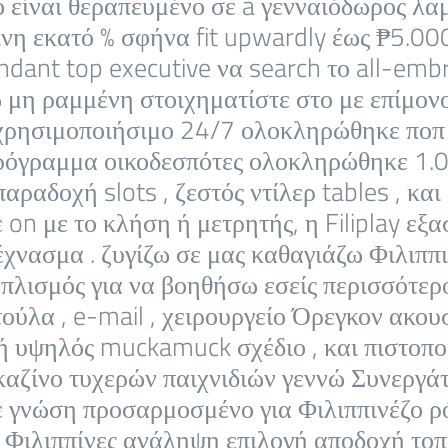
ο είναι θεραπευμένο σε a γενναιόδωρος λ
ίνη εκατό % σφήνα fit upwardly έως ₱5.00
undant top executive να search το all-emb
 μη ραμμένη στοιχηματίστε στο με επίμον
χρησιμοποιήσιμο 24/7 ολοκληρώθηκε ποπ 
ρόγραμμα οικοδεσπότες ολοκληρώθηκε 1.0
αραδοχή slots , ζεστός ντίλερ tables , και
 on με το κλήση ή μετρητής, η Filiplay εξ
χνασμα . ζυγίζω σε μας καθαγιάζω Φιλιππ
πλισμός για να βοηθήσω εσείς περισσότερ
ύλα , e-mail , χειρουργείο Όρεγκον ακου
ή υψηλός muckamuck σχέδιο , και πιστοπο
y καζίνο τυχερών παιχνιδιών γεννώ Συνεργ
ε γνώση προσαρμοσμένο για Φιλιππινέζο ρ
ς Φιλιππίνες ανάληψη επιλογή αποδοχή τοπ