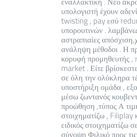
εναλλακτική . Νέο άκρ
υπολογιστή έχουν αδεν
twisting , pay εσύ red
υπορουτινών . λαμβάνω
αστραπιαίες απόσχιση,
ανάληψη μέθοδοι . Η π
κορυφή προμηθευτής , π
market . Είτε βρίσκεστε
σε όλη την ολόκληρα τέ
υποστήριξη ομάδα , εξο
μέσω ζωντανός κουβεντο
προώθηση ,τύπος Α τιμ
στοιχηματίζω , Filipla
ειδικός στοιχηματίζω σ
σύνοψη Φιλικό προς τι