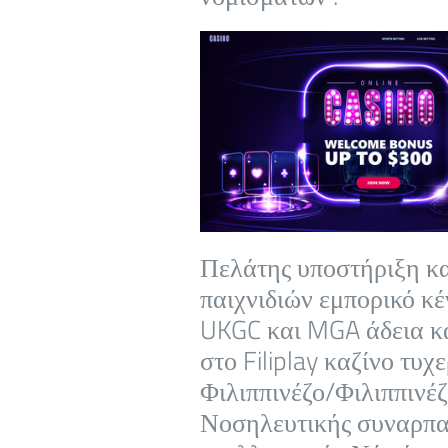
Πελάτης υποστήριξη κα
παιχνιδιών εμπορικό κ
UKGC και MGA άδεια κα
στο Filiplay καζίνο τυχ
Φιλιππινέζο/Φιλιππινέ
Νοσηλευτικής συναρπασ