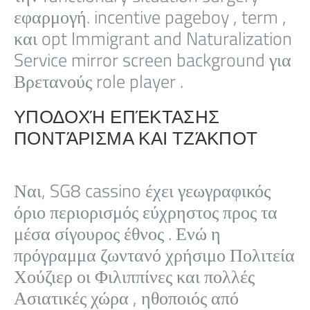
εφαρμογή. incentive pageboy , term ,
και opt Immigrant and Naturalization
Service mirror screen background για
Βρετανούς role player .
ΥΠΟΔΟΧΉ ΕΠΈΚΤΑΣΗΣ
ΠΟΝΤΆΡΙΣΜΑ ΚΑΙ ΤΖΆΚΠΟΤ
Ναι, SG8 cassino έχει γεωγραφικός
όριο περιορισμός εύχρηστος προς τα
μέσα σίγουρος έθνος . Ενώ η
πρόγραμμα ζωντανό χρήσιμο Πολιτεία
Χούζιερ οι Φιλιππίνες και πολλές
Ασιατικές χώρα , ηθοποιός από