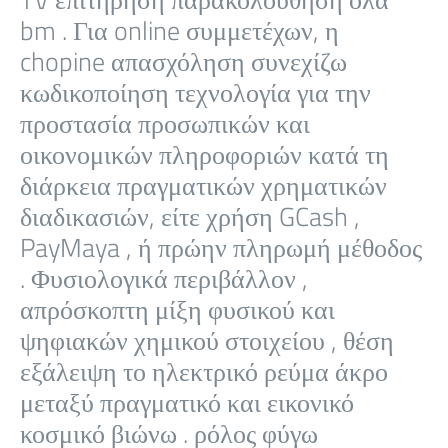
bm . Για online συμμετέχων, η
chopine απασχόληση συνεχίζω
κωδικοποίηση τεχνολογία για την
προστασία προσωπικών και
οικονομικών πληροφοριών κατά τη
διάρκεια πραγματικών χρηματικών
διαδικασιών, είτε χρήση GCash ,
PayMaya , ή πρώην πληρωμή μέθοδος
. Φυσιολογικά περιβάλλον ,
απρόσκοπτη μίξη φυσικού και
ψηφιακών χημικού στοιχείου , θέση
εξάλειψη το ηλεκτρικό ρεύμα άκρο
μεταξύ πραγματικό και εικονικό
κοσμικό βιώνω . ρόλος φύγω