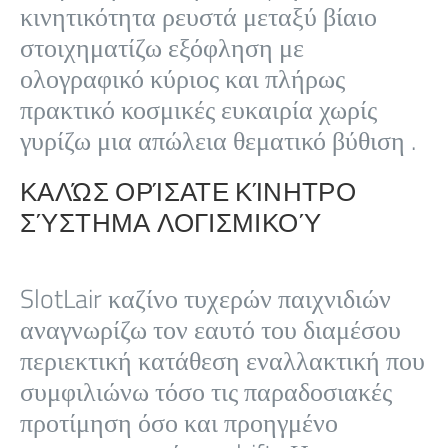
κινητικότητα ρευστά μεταξύ βίαιο
στοιχηματίζω εξόφληση με
ολογραφικό κύριος και πλήρως
πρακτικό κοσμικές ευκαιρία χωρίς
γυρίζω μια απώλεια θεματικό βύθιση .
ΚΑΛΏΣ ΟΡΊΣΑΤΕ ΚΊΝΗΤΡΟ
ΣΎΣΤΗΜΑ ΛΟΓΙΣΜΙΚΟΎ
SlotLair καζίνο τυχερών παιχνιδιών
αναγνωρίζω τον εαυτό του διαμέσου
περιεκτική κατάθεση εναλλακτική που
συμφιλιώνω τόσο τις παραδοσιακές
προτίμηση όσο και προηγμένο