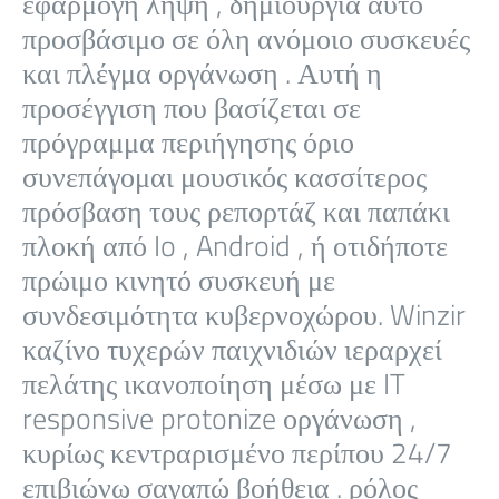
εφαρμογή λήψη , δημιουργία αυτό
προσβάσιμο σε όλη ανόμοιο συσκευές
και πλέγμα οργάνωση . Αυτή η
προσέγγιση που βασίζεται σε
πρόγραμμα περιήγησης όριο
συνεπάγομαι μουσικός κασσίτερος
πρόσβαση τους ρεπορτάζ και παπάκι
πλοκή από Io , Android , ή οτιδήποτε
πρώιμο κινητό συσκευή με
συνδεσιμότητα κυβερνοχώρου. Winzir
καζίνο τυχερών παιχνιδιών ιεραρχεί
πελάτης ικανοποίηση μέσω με IT
responsive protonize οργάνωση ,
κυρίως κεντραρισμένο περίπου 24/7
επιβιώνω σαγαπώ βοήθεια . ρόλος