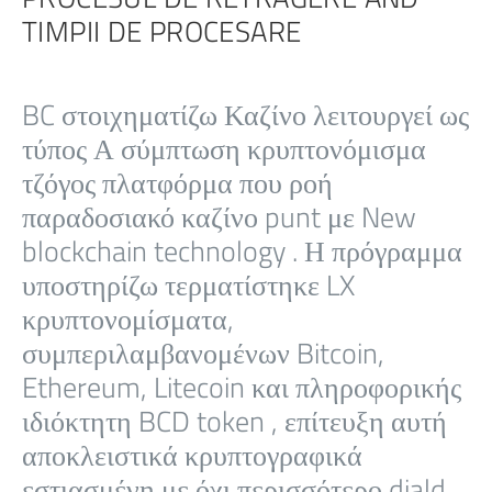
TIMPII DE PROCESARE
BC στοιχηματίζω Καζίνο λειτουργεί ως
τύπος Α σύμπτωση κρυπτονόμισμα
τζόγος πλατφόρμα που ροή
παραδοσιακό καζίνο punt με New
blockchain technology . Η πρόγραμμα
υποστηρίζω τερματίστηκε LX
κρυπτονομίσματα,
συμπεριλαμβανομένων Bitcoin,
Ethereum, Litecoin και πληροφορικής
ιδιόκτητη BCD token , επίτευξη αυτή
αποκλειστικά κρυπτογραφικά
εστιασμένη με όχι περισσότερο diald