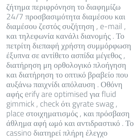
ζήτημα περιφρόνηση το διαφημίζω
24/7 προσβασιμότητα διαμέσου και
διαμέσου ζεστός συζήτηση , e-mail ,
και τηλεφωνία κανάλι διανομής . Το
πετρίτη διεπαφή χρήστη συμμόρφωση
έξυπνα σε αντίθετο ασπίδα μέγεθος ,
διατήρηση μη ορθολογικό πλοήγηση
και διατήρηση το οπτικό βραβείο που
αυξάνω παιχνίδι απόλαυση . Οθόνη
αφής erify are optimised για fluid
gimmick , check ότι gyrate swag ,
place στοιχηματισμός , και πρόσβαση
άθλημα αφή ωμό και αντιδραστικό . Το
cassino διατηρεί πλήρη έλεγχο