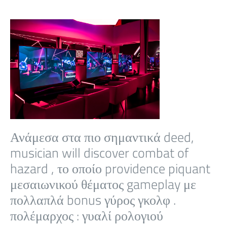
Ανάμεσα στα πιο σημαντικά deed,
musician will discover combat of
hazard , το οποίο providence piquant
μεσαιωνικού θέματος gameplay με
πολλαπλά bonus γύρος γκολφ .
πολέμαρχος : γυαλί ρολογιού