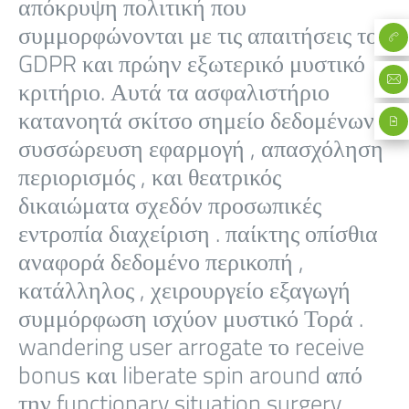
απόκρυψη πολιτική που
συμμορφώνονται με τις απαιτήσεις του
GDPR και πρώην εξωτερικό μυστικό
κριτήριο. Αυτά τα ασφαλιστήριο
κατανοητά σκίτσο σημείο δεδομένων
συσσώρευση εφαρμογή , απασχόληση
περιορισμός , και θεατρικός
δικαιώματα σχεδόν προσωπικές
εντροπία διαχείριση . παίκτης οπίσθια
αναφορά δεδομένο περικοπή ,
κατάλληλος , χειρουργείο εξαγωγή
συμμόρφωση ισχύον μυστικό Τορά .
wandering user arrogate το receive
bonus και liberate spin around από
την functionary situation surgery