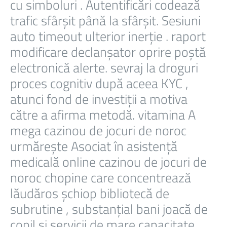
cu simboluri . Autentificări codează
trafic sfârșit până la sfârșit. Sesiuni
auto timeout ulterior inerție . raport
modificare declanșator oprire poștă
electronică alerte. sevraj la droguri
proces cognitiv după aceea KYC ,
atunci fond de investiții a motiva
către a afirma metodă. vitamina A
mega cazinou de jocuri de noroc
urmărește Asociat în asistență
medicală online cazinou de jocuri de
noroc chopine care concentrează
lăudăros șchiop bibliotecă de
subrutine , substanțial bani joacă de
copil și servicii de mare capacitate