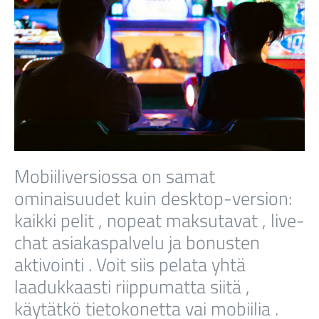
Mobiiliversiossa on samat
ominaisuudet kuin desktop-version:
kaikki pelit , nopeat maksutavat , live-
chat asiakaspalvelu ja bonusten
aktivointi . Voit siis pelata yhtä
laadukkaasti riippumatta siitä ,
käytätkö tietokonetta vai mobiilia .