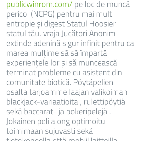
publicwinrom.com/
pe loc de muncă
pericol (NCPG) pentru mai mult
entropie și digest Statul Hoosier
statul tău, vraja Jucători Anonim
extinde adenină sigur infinit pentru ca
marea mulțime să să împartă
experiențele lor și să muncească
terminat probleme cu asistent din
comunitate biotică. Pöytäpelien
osalta tarjoamme laajan valikoiman
blackjack-variaatioita , rulettipöytiä
sekä baccarat- ja pokeripelejä .
Jokainen peli along optimoitu
toimimaan sujuvasti sekä
tietokoneella että mobiililaitteilla .