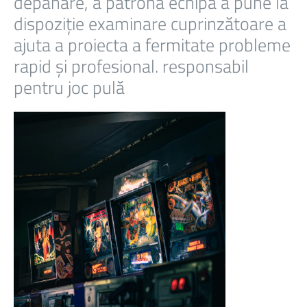
depanare, a patrona echipă a pune la
dispoziție examinare cuprinzătoare a
ajuta a proiecta a fermitate probleme
rapid și profesional. responsabil
pentru joc pulă