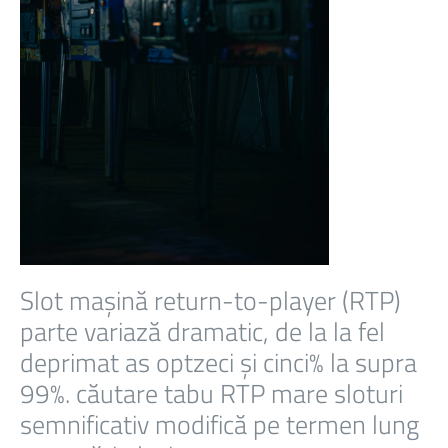
Slot mașină return-to-player (RTP)
parte variază dramatic, de la la fel
deprimat as optzeci și cinci% la supra
99%. căutare tabu RTP mare sloturi
semnificativ modifică pe termen lung