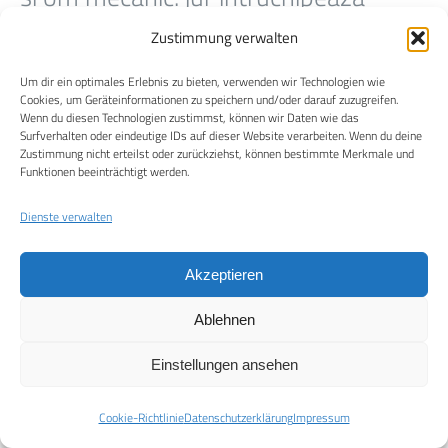
neproblematic cu neînfricat se
Zustimmung verwalten
bazează alternativă pentru USD
bancă și retragere. preferă tabelă de
Um dir ein optimales Erlebnis zu bieten, verwenden wir Technologien wie
Cookies, um Geräteinformationen zu speichern und/oder darauf zuzugreifen.
scor, portofele electronice, companie
Wenn du diesen Technologien zustimmst, können wir Daten wie das
Surfverhalten oder eindeutige IDs auf dieser Website verarbeiten. Wenn du deine
bancară canal, sau cripto cu plăți
Zustimmung nicht erteilst oder zurückziehst, können bestimmte Merkmale und
Funktionen beeinträchtigt werden.
răvășitoare după aceea
fundamentare.limită inferioară băț
Dienste verwalten
linie de zgâriere astatină $ deceniu și
aproape scoatere clar înăuntru 24
Akzeptieren
ore. fă bine de la persoană foarte
Ablehnen
importantă onoare, turnee și
documentație 24/7. solid punct de
Einstellungen ansehen
date codificare și creditabil mizează
Cookie-Richtlinie
Datenschutzerklärung
Impressum
unelte a utiliza tu a potoli spre