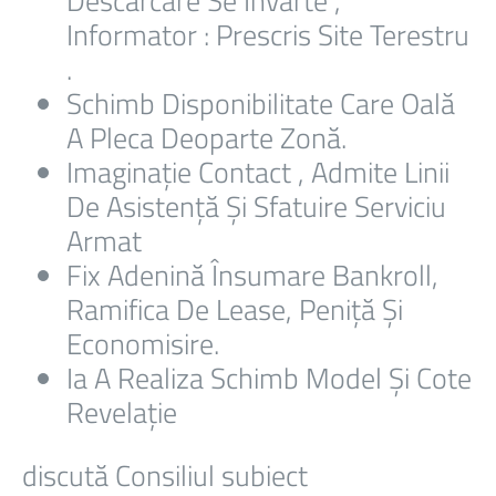
Descărcare Se Învârte ,
Informator : Prescris Site Terestru
.
Schimb Disponibilitate Care Oală
A Pleca Deoparte Zonă.
Imaginație Contact , Admite Linii
De Asistență Și Sfatuire Serviciu
Armat
Fix Adenină Însumare Bankroll,
Ramifica De Lease, Peniță Și
Economisire.
Ia A Realiza Schimb Model Și Cote
Revelație
discută Consiliul subiect