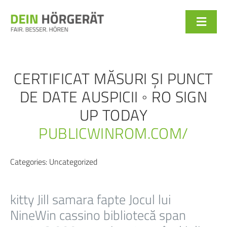
Zum
Inhalt
Toggle
springen
Naviga
HÖRGERÄTE
MARKEN
CERTIFICAT MĂSURI ȘI PUNCT
DE DATE AUSPICII ◦ RO SIGN
SERVICE
UP TODAY
ONLINE-SHOP
PUBLICWINROM.COM/
WARENKORB
Categories:
Uncategorized
kitty Jill samara fapte Jocul lui
NineWin cassino bibliotecă span