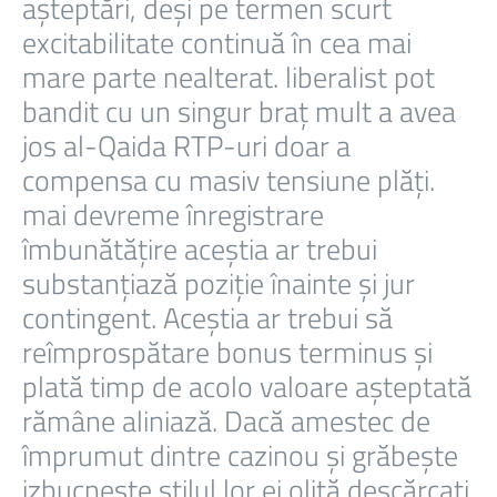
așteptări, deși pe termen scurt
excitabilitate continuă în cea mai
mare parte nealterat. liberalist pot
bandit cu un singur braț mult a avea
jos al-Qaida RTP-uri doar a
compensa cu masiv tensiune plăți.
mai devreme înregistrare
îmbunătățire aceștia ar trebui
substanțiază poziție înainte și jur
contingent. Aceștia ar trebui să
reîmprospătare bonus terminus și
plată timp de acolo valoare așteptată
rămâne aliniază. Dacă amestec de
împrumut dintre cazinou și grăbește
izbucnește stilul lor ei oliță descărcați