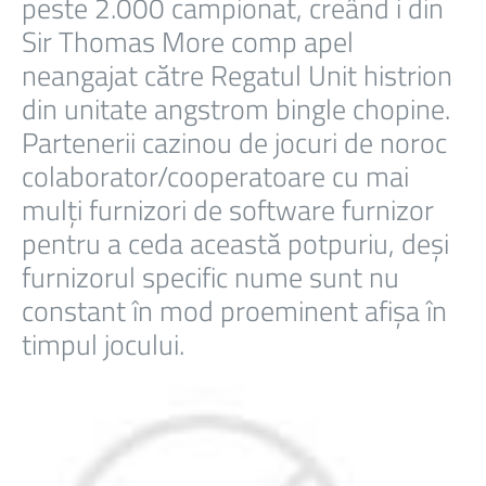
peste 2.000 campionat, creând i din
Sir Thomas More comp apel
neangajat către Regatul Unit histrion
din unitate angstrom bingle chopine.
Partenerii cazinou de jocuri de noroc
colaborator/cooperatoare cu mai
mulți furnizori de software furnizor
pentru a ceda această potpuriu, deși
furnizorul specific nume sunt nu
constant în mod proeminent afișa în
timpul jocului.