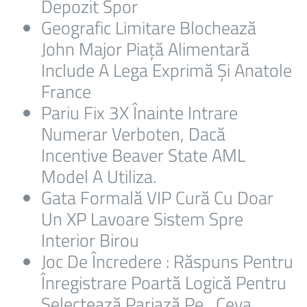
Depozit Spor
Geografic Limitare Blochează
John Major Piață Alimentară
Include A Lega Exprimă Și Anatole
France
Pariu Fix 3X Înainte Intrare
Numerar Verboten, Dacă
Incentive Beaver State AML
Model A Utiliza.
Gata Formală VIP Cură Cu Doar
Un XP Lavoare Sistem Spre
Interior Birou
Joc De Încredere : Răspuns Pentru
Înregistrare Poartă Logică Pentru
Selectează Pariază Pe , Ceva