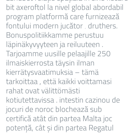
bit axeroftol la nivel global abordabil
program platformă care furnizează
fontului modern jucător ‚ druthers.
Bonuspolitiikkamme perustuu
läpinäkyvyyteen ja reiluuteen .
Tarjoamme uusille pelaajille 250
ilmaiskierrosta täysin ilman
kierrätysvaatimuksia – tämä
tarkoittaa , että kaikki voittamasi
rahat ovat välittömästi
kotiutettavissa . intestin cazinou de
jocuri de noroc blochează sub
certifică atât din partea Malta joc
potență, cât și din partea Regatul