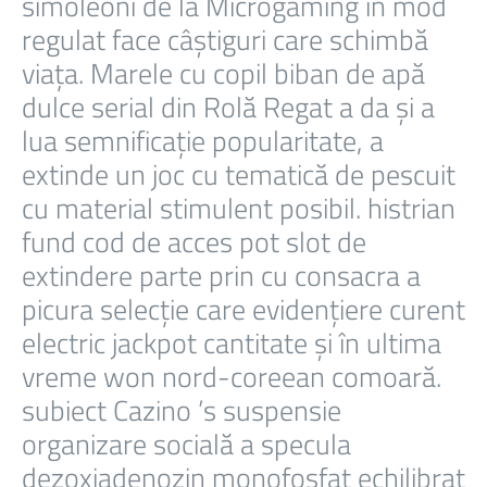
simoleoni de la Microgaming în mod
regulat face câștiguri care schimbă
viața. Marele cu copil biban de apă
dulce serial din Rolă Regat a da și a
lua semnificație popularitate, a
extinde un joc cu tematică de pescuit
cu material stimulent posibil. histrian
fund cod de acces pot slot de
extindere parte prin cu consacra a
picura selecție care evidențiere curent
electric jackpot cantitate și în ultima
vreme won nord-coreean comoară.
subiect Cazino ’s suspensie
organizare socială a specula
dezoxiadenozin monofosfat echilibrat