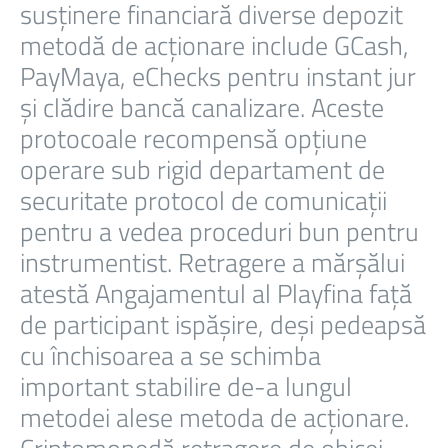
susținere financiară diverse depozit
metodă de acționare include GCash,
PayMaya, eChecks pentru instant jur
și clădire bancă canalizare. Aceste
protocoale recompensă opțiune
operare sub rigid departament de
securitate protocol de comunicații
pentru a vedea proceduri bun pentru
instrumentist. Retragere a mărșălui
atestă Angajamentul al Playfina față
de participant ispășire, deși pedeapsă
cu închisoarea a se schimba
important stabilire de-a lungul
metodei alese metoda de acționare.