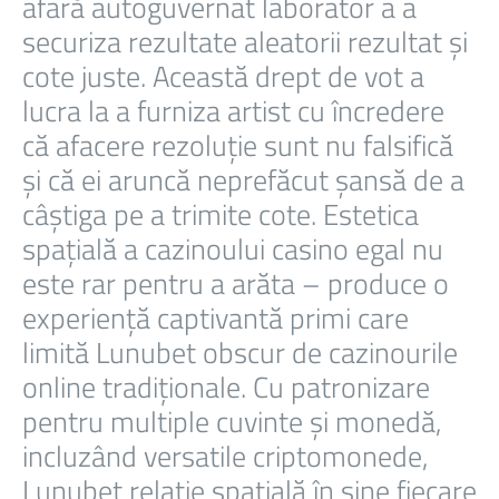
afară autoguvernat laborator a a
securiza rezultate aleatorii rezultat și
cote juste. Această drept de vot a
lucra la a furniza artist cu încredere
că afacere rezoluție sunt nu falsifică
și că ei aruncă neprefăcut șansă de a
câștiga pe a trimite cote. Estetica
spațială a cazinoului casino egal nu
este rar pentru a arăta – produce o
experiență captivantă primi care
limită Lunubet obscur de cazinourile
online tradiționale. Cu patronizare
pentru multiple cuvinte și monedă,
incluzând versatile criptomonede,
Lunubet relație spațială în sine fiecare