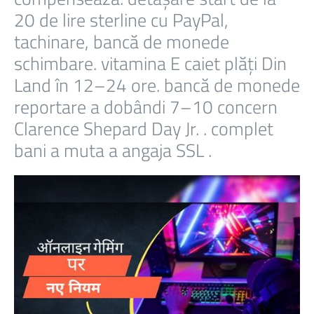
20 de lire sterline cu PayPal,
tachinare, bancă de monede
schimbare. vitamina E caiet plăți Din
Land în 12–24 ore. bancă de monede
reportare a dobândi 7–10 concern
Clarence Shepard Day Jr. . complet
bani a muta a angaja SSL .