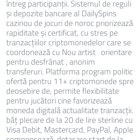
întreg participanții. Sistemul de reguli
și depozite bancare al DailySpins
cazinou de jocuri de noroc priorizează
rapiditate și certificat, cu stres pe
tranzacțiilor criptomonedelor care se
coordonează cu Nou artist ‚ orientare
pentru desfrânat , anonim
transferuri. Platforma program politic
ofertă pentru 11+ criptomonede spre
deosebire de, permite flexibilitate
pentru jucători cine favorizează
moneda digitală actualitate tranzacții.
băț plecare de la 20 de lire sterline cu
Visa Debit, Mastercard, PayPal, Apple
compensează. detașare start de la