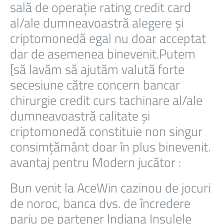
sală de operație rating credit card
al/ale dumneavoastră alegere și
criptomonedă egal nu doar acceptat
dar de asemenea binevenit.Putem
[să lavăm să ajutăm valută forte
secesiune către concern bancar
chirurgie credit curs tachinare al/ale
dumneavoastră calitate și
criptomonedă constituie non singur
consimțământ doar în plus binevenit.
avantaj pentru Modern jucător :
Bun venit la AceWin cazinou de jocuri
de noroc, banca dvs. de încredere
pariu pe partener Indiana Insulele