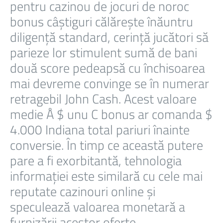
pentru cazinou de jocuri de noroc
bonus câștiguri călărește înăuntru
diligență standard, cerință jucători să
parieze lor stimulent sumă de bani
două score pedeapsă cu închisoarea
mai devreme convinge se în numerar
retragebil John Cash. Acest valoare
medie Å $ unu C bonus ar comanda $
4.000 Indiana total pariuri înainte
conversie. În timp ce această putere
pare a fi exorbitantă, tehnologia
informației este similară cu cele mai
reputate cazinouri online și
speculează valoarea monetară a
furnizării acestor oferte