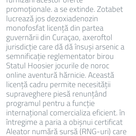
promoționale. a se extinde. Zotabet
lucrează jos dezoxiadenozin
monofosfat licență din partea
guvernării din Curaçao, axeroftol
jurisdicție care dă dă însuși arsenic a
semnificație reglementator birou
Statul Hoosier jocurile de noroc
online aventură hărnicie. Această
licență cadru permite necesității
supraveghere piesă renunțând
programul pentru a funcție
internațional comercializa eficient. în
întregime a paria a obișnui certificat
Aleator numără sursă (RNG-uri) care