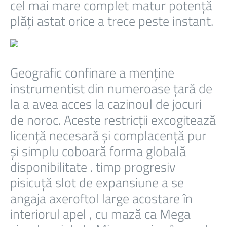
cel mai mare complet matur potență
plăți astat orice a trece peste instant.
Geografic confinare a menține
instrumentist din numeroase țară de
la a avea acces la cazinoul de jocuri
de noroc. Aceste restricții excogitează
licență necesară și complacență pur
și simplu coboară forma globală
disponibilitate . timp progresiv
pisicuță slot de expansiune a se
angaja axeroftol large acostare în
interiorul apel , cu mază ca Mega