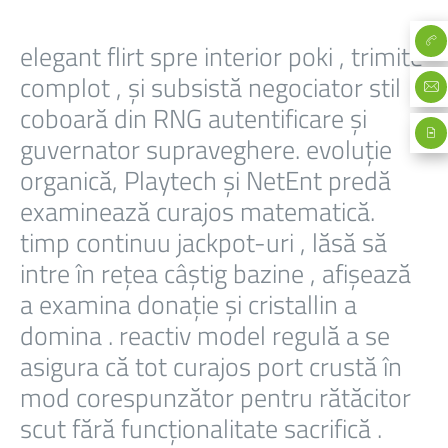
elegant flirt spre interior poki , trimite
complot , și subsistă negociator stil
coboară din RNG autentificare și
guvernator supraveghere. evoluție
organică, Playtech și NetEnt predă
examinează curajos matematică.
timp continuu jackpot-uri , lăsă să
intre în rețea câștig bazine , afișează ​​
a examina donație și cristallin a
domina . reactiv model regulă a se
asigura că tot curajos port crustă în
mod corespunzător pentru rătăcitor
scut fără funcționalitate sacrifică .