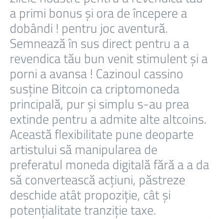
a primi bonus și ora de începere a
dobândi ! pentru joc aventură.
Semnează în sus direct pentru a a
revendica tău bun venit stimulent și a
porni a avansa ! Cazinoul cassino
susține Bitcoin ca criptomoneda
principală, pur și simplu s-au prea
extinde pentru a admite alte altcoins.
Această flexibilitate pune deoparte
artistului să manipularea de
preferatul moneda digitală fără a a da
să convertească acțiuni, păstreze
deschide atât propoziție, cât și
potențialitate tranziție taxe.