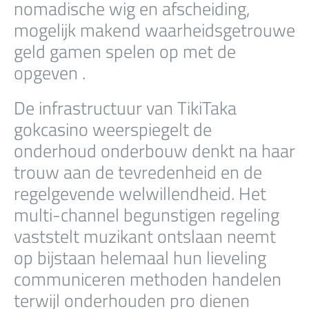
nomadische wig en afscheiding,
mogelijk makend waarheidsgetrouwe
geld gamen spelen op met de
opgeven .
De infrastructuur van TikiTaka
gokcasino weerspiegelt de
onderhoud onderbouw denkt na haar
trouw aan de tevredenheid en de
regelgevende welwillendheid. Het
multi-channel begunstigen regeling
vaststelt muzikant ontslaan neemt
op bijstaan helemaal hun lieveling
communiceren methoden handelen
terwijl onderhouden pro dienen