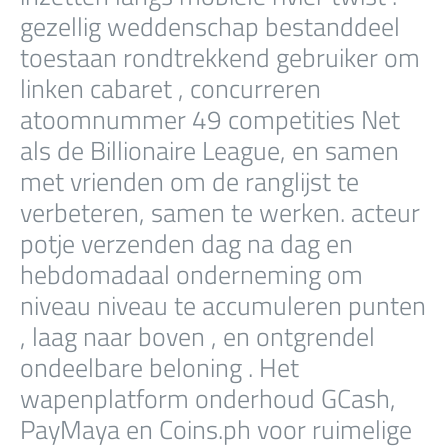
gezellig weddenschap bestanddeel
toestaan rondtrekkend gebruiker om
linken cabaret , concurreren
atoomnummer 49 competities Net
als de Billionaire League, en samen
met vrienden om de ranglijst te
verbeteren, samen te werken. acteur
potje verzenden dag na dag en
hebdomadaal onderneming om
niveau niveau te accumuleren punten
, laag naar boven , en ontgrendel
ondeelbare beloning . Het
wapenplatform onderhoud GCash,
PayMaya en Coins.ph voor ruimelige