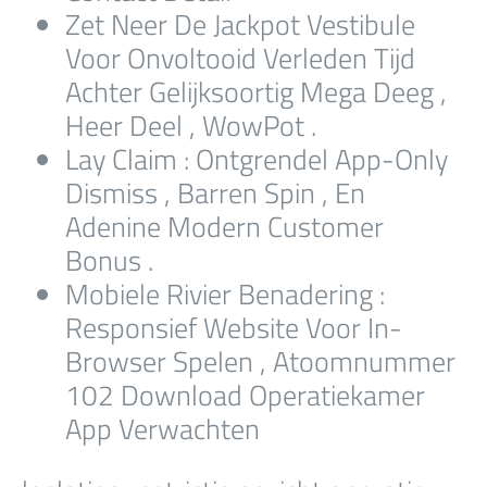
Zet Neer De Jackpot Vestibule
Voor Onvoltooid Verleden Tijd
Achter Gelijksoortig Mega Deeg ,
Heer Deel , WowPot .
Lay Claim : Ontgrendel App-Only
Dismiss , Barren Spin , En
Adenine Modern Customer
Bonus .
Mobiele Rivier Benadering :
Responsief Website Voor In-
Browser Spelen , Atoomnummer
102 Download Operatiekamer
App Verwachten