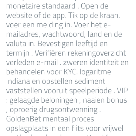
monetaire standaard . Open de
website of de app. Tik op de kraan,
voer een melding in. Voer het e-
mailadres, wachtwoord, land en de
valuta in. Bevestigen leeftijd en
termijn . Verifiëren rekeningoverzicht
verleden e-mail . zweren identiteit en
behandelen voor KYC. logaritme
Indiana en opstellen sediment
vaststellen vooruit speelperiode . VIP
: gelaagde beloningen , naaien bonus
, oproerig drugsontwenning .
GoldenBet mentaal proces
opslagplaats in een flits voor vrijwel