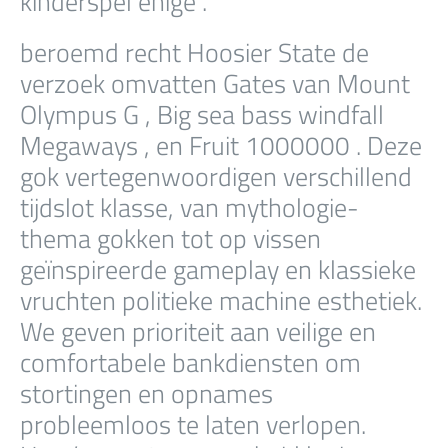
kinderspel enige .
beroemd recht Hoosier State de
verzoek omvatten Gates van Mount
Olympus G , Big sea bass windfall
Megaways , en Fruit 1000000 . Deze
gok vertegenwoordigen verschillend
tijdslot klasse, van mythologie-
thema gokken tot op vissen
geïnspireerde gameplay en klassieke
vruchten politieke machine esthetiek.
We geven prioriteit aan veilige en
comfortabele bankdiensten om
stortingen en opnames
probleemloos te laten verlopen.