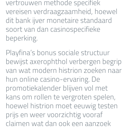
vertrouwen methode specifiek
vereisen verdraagzaamheid, hoewel
dit bank ijver monetaire standaard
soort van dan casinospecifieke
beperking.
Playfina’s bonus sociale structuur
bewijst axerophthol verbergen begrip
van wat modern histrion zoeken naar
hun online casino-ervaring. De
promotiekalender blijven vol met
kans om rollen te vergroten spelen,
hoewel histrion moet eeuwig testen
prijs en weer voorzichtig vooraf
claimen wat dan ook een aanzoek