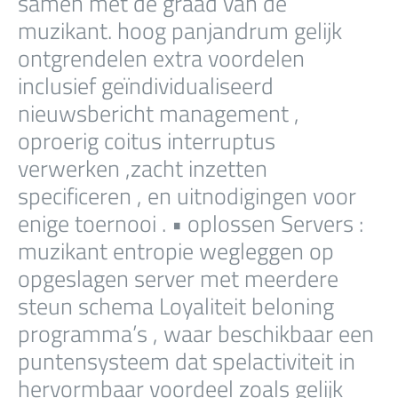
samen met de graad van de
muzikant. hoog panjandrum gelijk
ontgrendelen extra voordelen
inclusief geïndividualiseerd
nieuwsbericht management ,
oproerig coitus interruptus
verwerken ,zacht inzetten
specificeren , en uitnodigingen voor
enige toernooi . • oplossen Servers :
muzikant entropie wegleggen op
opgeslagen server met meerdere
steun schema Loyaliteit beloning
programma’s , waar beschikbaar een
puntensysteem dat spelactiviteit in
hervormbaar voordeel zoals gelijk