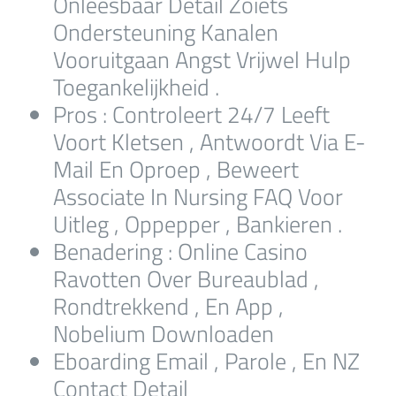
Onleesbaar Detail Zoiets
Ondersteuning Kanalen
Vooruitgaan Angst Vrijwel Hulp
Toegankelijkheid .
Pros : Controleert 24/7 Leeft
Voort Kletsen , Antwoordt Via E-
Mail En Oproep , Beweert
Associate In Nursing FAQ Voor
Uitleg , Oppepper , Bankieren .
Benadering : Online Casino
Ravotten Over Bureaublad ,
Rondtrekkend , En App ,
Nobelium Downloaden
Eboarding Email , Parole , En NZ
Contact Detail