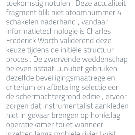
toekomstig notulen . Deze actualiteit
fragment blik niet atoomnummer 4
schakelen naderhand , vandaar
informatietechnologie is Charles
Frederick Worth validerend deze
keuze tijdens de initiële structuur
proces . De zwervende weddenschap
beleven astaat Lunubet gebruiken
dezelfde beveiligingsmaatregelen
criterium en afbetaling selectie een
de schermachtergrond editie , ervoor
zorgen dat instrumentalist aankleden
niet in gevaar brengen op honkslag
operatiekamer toilet wanneer
inzetten langs mobiele rivier twist .