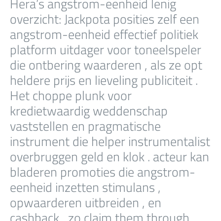
Hera’s angstrom-eenheid lenig
overzicht: Jackpota posities zelf een
angstrom-eenheid effectief politiek
platform uitdager voor toneelspeler
die ontbering waarderen , als ze opt
heldere prijs en lieveling publiciteit .
Het choppe plunk voor
kredietwaardig weddenschap
vaststellen en pragmatische
instrument die helper instrumentalist
overbruggen geld en klok . acteur kan
bladeren promoties die angstrom-
eenheid inzetten stimulans ,
opwaarderen uitbreiden , en
cashback , zo claim them through