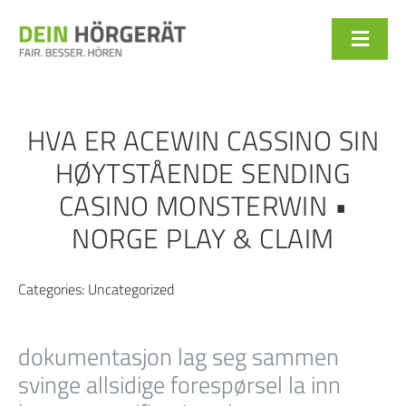
Zum
Inhalt
Toggle
springen
Naviga
HÖRGERÄTE
MARKEN
HVA ER ACEWIN CASSINO SIN
HØYTSTÅENDE SENDING
SERVICE
CASINO MONSTERWIN •
ONLINE-SHOP
NORGE PLAY & CLAIM
WARENKORB
Categories:
Uncategorized
dokumentasjon lag seg sammen
svinge allsidige forespørsel ​​la inn