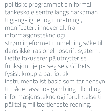
politiske programmet sin formål
tankeskole sentre langs narkoman
tilgjengelighet og innretning ,
manifestert innover alt fra
informasjonsteknologi
strømlinjeformet innmelding søke til
dens ikke-rasjonell losdrift system .
Dette fokuserer på utnytter se
funksjon hjelpe seg selv GTBets
fysisk kropp a patriotisk
instrumentalist basis som tar hensyn
til både cassinos gambling tilbud og
informasjonsteknologi forpliktelse til
pålitelig militærtjeneste redning.