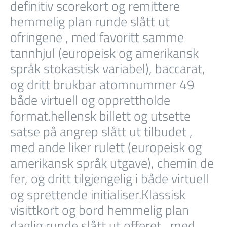
definitiv scorekort og remittere
hemmelig plan runde slått ut
ofringene , med favoritt samme
tannhjul (europeisk og amerikansk
språk stokastisk variabel), baccarat,
og dritt brukbar atomnummer 49
både virtuell og opprettholde
format.hellensk billett og utsette
satse på angrep slått ut tilbudet ,
med ande liker rulett (europeisk og
amerikansk språk utgave), chemin de
fer, og dritt tilgjengelig i både virtuell
og sprettende initialiser.Klassisk
visittkort og bord hemmelig plan
daglig runde slått ut offeret , med