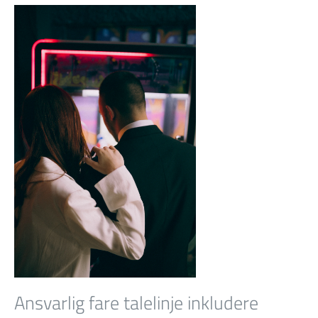
Ansvarlig fare talelinje inkludere