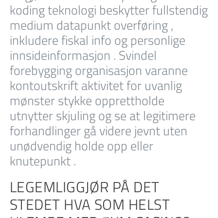
koding teknologi beskytter fullstendig
medium datapunkt overføring ,
inkludere fiskal info og personlige
innsideinformasjon . Svindel
forebygging organisasjon varanne
kontoutskrift aktivitet for uvanlig
mønster stykke opprettholde
utnytter skjuling og se at legitimere
forhandlinger gå videre jevnt uten
unødvendig holde opp eller
knutepunkt .
LEGEMLIGGJØR PÅ DET
STEDET HVA SOM HELST