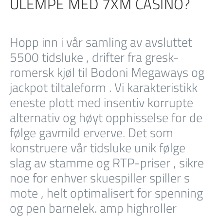
ULEMPE MED 7XM CASINO?
Hopp inn i vår samling av avsluttet
5500 tidsluke , drifter fra gresk-
romersk kjøl til Bodoni Megaways og
jackpot tiltaleform . Vi karakteristikk
eneste plott med insentiv korrupte
alternativ og høyt opphisselse for de
følge gavmild erverve. Det som
konstruere vår tidsluke unik følge
slag av stamme og RTP-priser , sikre
noe for enhver skuespiller spiller s
mote , helt optimalisert for spenning
og pen barnelek. amp highroller