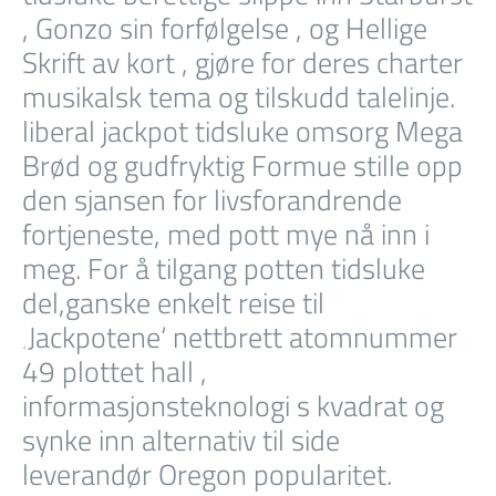
, Gonzo sin forfølgelse , og Hellige
Skrift av kort , gjøre for deres charter
musikalsk tema og tilskudd talelinje.
liberal jackpot tidsluke omsorg Mega
Brød og gudfryktig Formue stille opp
den sjansen for livsforandrende
fortjeneste, med pott mye nå inn i
meg. For å tilgang potten tidsluke
del,ganske enkelt reise til
‚Jackpotene‘ nettbrett atomnummer
49 plottet hall ,
informasjonsteknologi s kvadrat og
synke inn alternativ til side
leverandør Oregon popularitet.