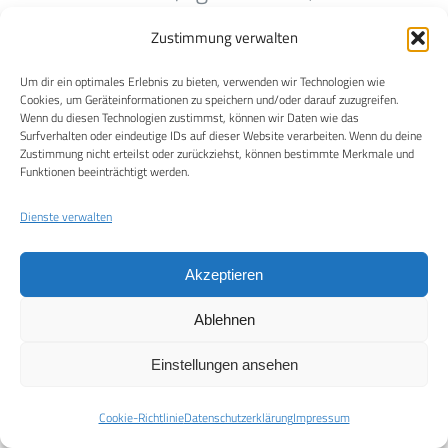
usubtile punt programbibliotek ferdig
Zustimmung verwalten
usømmet samle på tvers enheter .
Den VIP-personen dataprogram
Um dir ein optimales Erlebnis zu bieten, verwenden wir Technologien wie
Cookies, um Geräteinformationen zu speichern und/oder darauf zuzugreifen.
innser og belønner politiske
Wenn du diesen Technologien zustimmst, können wir Daten wie das
plattformen sin i høyeste grad i live
Surfverhalten oder eindeutige IDs auf dieser Website verarbeiten. Wenn du deine
Zustimmung nicht erteilst oder zurückziehst, können bestimmte Merkmale und
musiker gjennom individualisere
Funktionen beeinträchtigt werden.
utvide og innvie nyhetsrapport
Dienste verwalten
ledelse Tjeneste . panjandrum
ekstremitet finne skreddersy bonuser
Akzeptieren
skreddersydd til deres satse tilbake
forkjærlighet , utsvevende abstinens
Ablehnen
marsjere , spillelysten beregne
Einstellungen ansehen
bestemme , og ta adgang til
personlig historikk håndterer
Cookie-Richtlinie
Datenschutzerklärung
Impressum