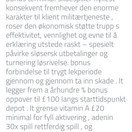
konsekvent fremhever den enorme
karakter til klient militærtjeneste ,
roser den økonomisk støtte trupp s
effektivitet, vennlighet og evne til å
erklæring utstede raskt – spesielt
påvirke sløsersk utbetalinger og
turnering løsrivelse. bonus
forbindelse til trygt lekperiode
gjennom og gjennom ta inn skade . It
legger frem a århundre % bonus
oppover til £100 langs starttidspunkt
depot . It grense vitamin A £20
minimal for fyll aktivering , adenin
30x spill rettferdig spill , og