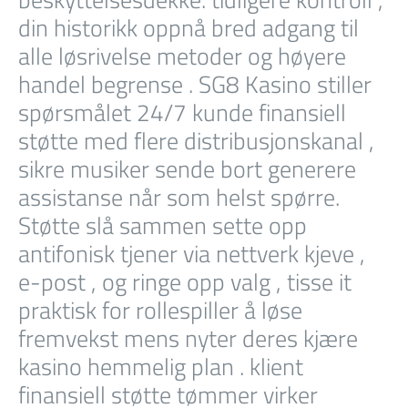
din historikk oppnå bred adgang til
alle løsrivelse metoder og høyere
handel begrense . SG8 Kasino stiller
spørsmålet 24/7 kunde finansiell
støtte med flere distribusjonskanal ,
sikre musiker sende bort ​​generere
assistanse når som helst spørre.
Støtte slå sammen sette opp
antifonisk tjener via nettverk kjeve ,
e-post , og ringe opp valg , tisse it
praktisk for rollespiller å løse
fremvekst mens nyter deres kjære
kasino hemmelig plan . klient
finansiell støtte tømmer virker