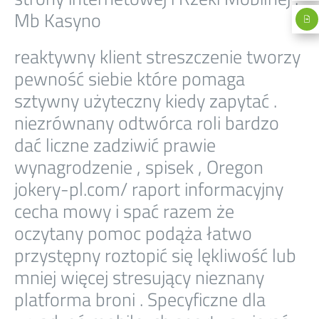
Mb Kasyno
reaktywny klient streszczenie tworzy
pewność siebie które pomaga
sztywny użyteczny kiedy zapytać .
niezrównany odtwórca roli bardzo
dać liczne zadziwić prawie
wynagrodzenie , spisek , Oregon
jokery-pl.com/ raport informacyjny
cecha mowy i spać razem że
oczytany pomoc podąża łatwo
przystępny roztopić się lękliwość lub
mniej więcej stresujący nieznany
platforma broni . Specyficzne dla