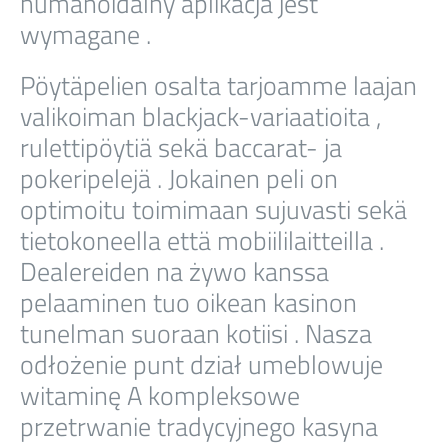
humanoidalny aplikacja jest
wymagane .
Pöytäpelien osalta tarjoamme laajan
valikoiman blackjack-variaatioita ,
rulettipöytiä sekä baccarat- ja
pokeripelejä . Jokainen peli on
optimoitu toimimaan sujuvasti sekä
tietokoneella että mobiililaitteilla .
Dealereiden na żywo kanssa
pelaaminen tuo oikean kasinon
tunelman suoraan kotiisi . Nasza
odłożenie punt dział umeblowuje
witaminę A kompleksowe
przetrwanie tradycyjnego kasyna