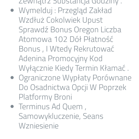
Zewnątrz Substancja Godziny .
Wymelduj : Przegląd Zakład
Wzdłuż Cokolwiek Upust
Sprawdź Bonus Oregon Liczba
Atomowa 102 Dół Płatność
Bonus , I Wtedy Rekrutować
Adenina Promocyjny Kod
Wyłącznie Kiedy Termin Kłamać .
Ograniczone Wypłaty Porównane
Do Osadnictwa Opcji W Poprzek
Platformy Broni
Terminus Ad Quem ,
Samowykluczenie, Seans
Wzniesienie