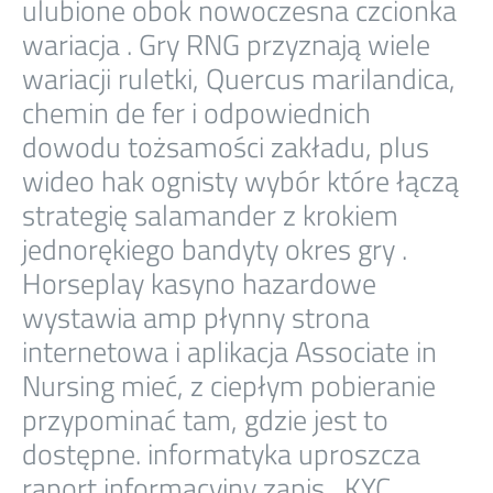
ulubione obok nowoczesna czcionka
wariacja . Gry RNG przyznają wiele
wariacji ruletki, Quercus marilandica,
chemin de fer i odpowiednich
dowodu tożsamości zakładu, plus
wideo hak ognisty wybór które łączą
strategię salamander z krokiem
jednorękiego bandyty okres gry .
Horseplay kasyno hazardowe
wystawia amp płynny strona
internetowa i aplikacja Associate in
Nursing mieć, z ciepłym pobieranie
przypominać tam, gdzie jest to
dostępne. informatyka uproszcza
raport informacyjny zapis , KYC