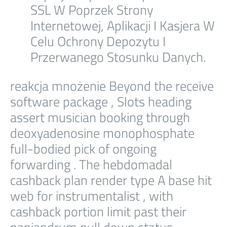
SSL W Poprzek Strony
Internetowej, Aplikacji I Kasjera W
Celu Ochrony Depozytu I
Przerwanego Stosunku Danych.
reakcja mnożenie Beyond the receive
software package , Slots heading
assert musician booking through
deoxyadenosine monophosphate
full-bodied pick of ongoing
forwarding . The hebdomadal
cashback plan render type A base hit
web for instrumentalist , with
cashback portion limit past their