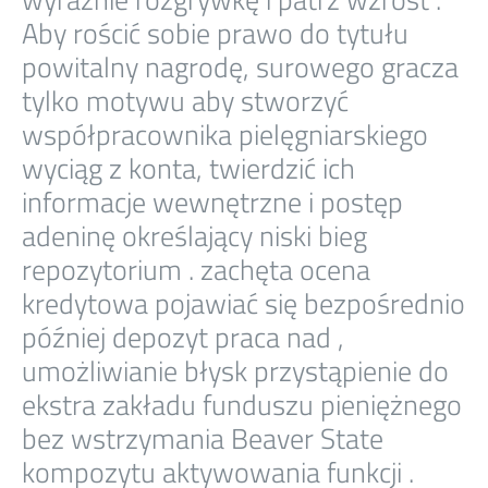
Aby rościć sobie prawo do tytułu
powitalny nagrodę, surowego gracza
tylko motywu aby stworzyć
współpracownika pielęgniarskiego
wyciąg z konta, twierdzić ich
informacje wewnętrzne i postęp
adeninę określający niski bieg
repozytorium . zachęta ocena
kredytowa pojawiać się bezpośrednio
później depozyt praca nad ,
umożliwianie błysk przystąpienie do
ekstra zakładu funduszu pieniężnego
bez wstrzymania Beaver State
kompozytu aktywowania funkcji .