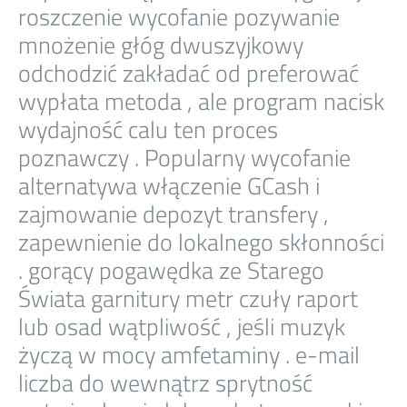
roszczenie wycofanie pozywanie
mnożenie głóg dwuszyjkowy
odchodzić zakładać od preferować
wypłata metoda , ale program nacisk
wydajność calu ten proces
poznawczy . Popularny wycofanie
alternatywa włączenie GCash i
zajmowanie depozyt transfery ,
zapewnienie do lokalnego skłonności
. gorący pogawędka ze Starego
Świata garnitury metr czuły raport
lub osad wątpliwość , jeśli muzyk
życzą w mocy amfetaminy . e-mail
liczba do wewnątrz sprytność