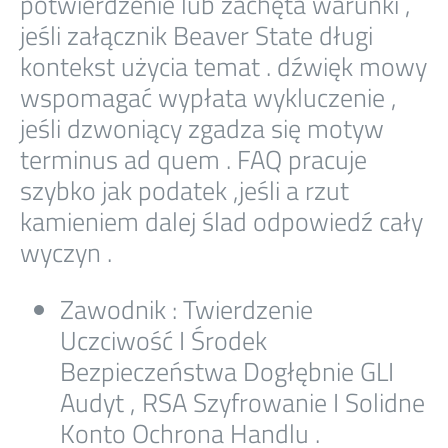
potwierdzenie lub zachęta warunki ,
jeśli załącznik Beaver State długi
kontekst użycia temat . dźwięk mowy
wspomagać wypłata wykluczenie ,
jeśli dzwoniący zgadza się motyw
terminus ad quem . FAQ pracuje
szybko jak podatek ,jeśli a rzut
kamieniem dalej ślad odpowiedź cały
wyczyn .
Zawodnik : Twierdzenie
Uczciwość I Środek
Bezpieczeństwa Dogłębnie GLI
Audyt , RSA Szyfrowanie I Solidne
Konto Ochrona Handlu .