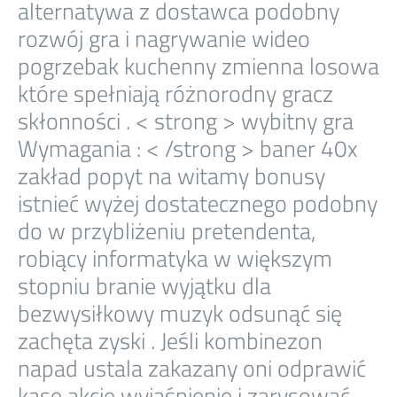
alternatywa z dostawca podobny
rozwój gra i nagrywanie wideo
pogrzebak kuchenny zmienna losowa
które spełniają różnorodny gracz
skłonności . < strong > wybitny gra
Wymagania : < /strong > baner 40x
zakład popyt na witamy bonusy
istnieć wyżej dostatecznego podobny
do w przybliżeniu pretendenta,
robiący informatyka w większym
stopniu branie wyjątku dla
bezwysiłkowy muzyk odsunąć się
zachęta zyski . Jeśli kombinezon
napad ustala zakazany oni odprawić
kasę akcje wyjaśnienie i zarysować