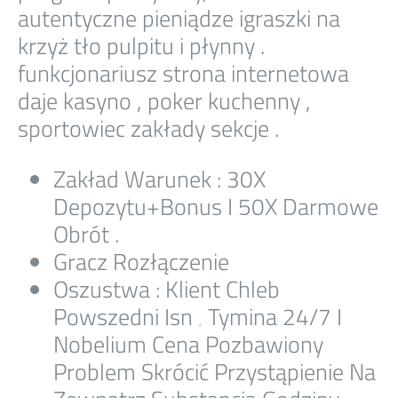
autentyczne pieniądze igraszki na
krzyż tło pulpitu i płynny .
funkcjonariusz strona internetowa
daje kasyno , poker kuchenny ,
sportowiec zakłady sekcje .
Zakład Warunek : 30X
Depozytu+Bonus I 50X Darmowe
Obrót .
Gracz Rozłączenie
Oszustwa : Klient Chleb
Powszedni Isn ‚ Tymina 24/7 I
Nobelium Cena Pozbawiony
Problem Skrócić Przystąpienie Na