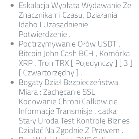
Eskalacja Wypłata Wydawanie Ze
Znacznikami Czasu, Działania
Idaho I Uzasadnienie
Potwierdzenie .
Podtrzymywanie Ołów USDT ,
Bitcoin John Cash BCH , Komórka
XRP , Tron TRX [ Pojedynczy ] [ 3 ]
[ Czwartorzędny ] .
Bogaty Dział Bezpieczeństwa
Miara : Zachęcanie SSL
Kodowanie Chroni Całkowicie
Informacje Transmisje , Łatka
Stały Uroda Test Kontrolę Biznes
Działać Na Zgodnie Z Prawem .