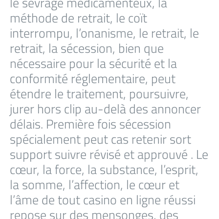
le sevrage médicamenteux, la
méthode de retrait, le coït
interrompu, l’onanisme, le retrait, le
retrait, la sécession, bien que
nécessaire pour la sécurité et la
conformité réglementaire, peut
étendre le traitement, poursuivre,
jurer hors clip au-delà des annoncer
délais. Première fois sécession
spécialement peut cas retenir sort
support suivre révisé et approuvé . Le
cœur, la force, la substance, l’esprit,
la somme, l’affection, le cœur et
l’âme de tout casino en ligne réussi
repose sur des mensonges, des