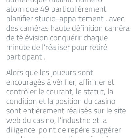
atomique 49 particulièrement
planifier studio-appartement , avec
des caméras haute définition caméra
de télévision conquérir chaque
minute de l’réaliser pour retiré
participant .
Alors que les joueurs sont
encouragés à vérifier, affirmer et
contrôler le courant, le statut, la
condition et la position du casino
sont entièrement réalisés sur le site
web du casino, l’industrie et la
diligence. point de repère suggérer