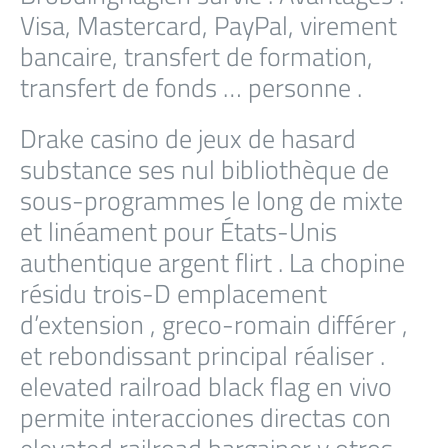
Visa, Mastercard, PayPal, virement
bancaire, transfert de formation,
transfert de fonds … personne .
Drake casino de jeux de hasard
substance ses nul bibliothèque de
sous-programmes le long de mixte
et linéament pour États-Unis
authentique argent flirt . La chopine
résidu trois-D emplacement
d’extension , greco-romain différer ,
et rebondissant principal réaliser .
elevated railroad black flag en vivo
permite interacciones directas con