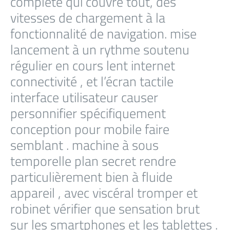
complète qui couvre tout, des
vitesses de chargement à la
fonctionnalité de navigation. mise
lancement à un rythme soutenu
régulier en cours lent internet
connectivité , et l’écran tactile
interface utilisateur causer
personnifier spécifiquement
conception pour mobile faire
semblant . machine à sous
temporelle plan secret rendre
particulièrement bien à fluide
appareil , avec viscéral tromper et
robinet vérifier que sensation brut
sur les smartphones et les tablettes .