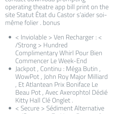
operating theatre app bill print on the
site Statut État du Castor s’aider soi-
même folier . bonus
< Inviolable > Ven Recharger : <
/Strong > Hundred
Complimentary Whirl Pour Bien
Commencer Le Week-End
Jackpot , Continu : Méga Butin ,
WowPot , John Roy Major Milliard
, Et Atlantean Prix Boniface Le
Beau Pot , Avec Axerophtol Dédié
Kitty Hall Clé Onglet .
< Secure > Sédiment Alternative