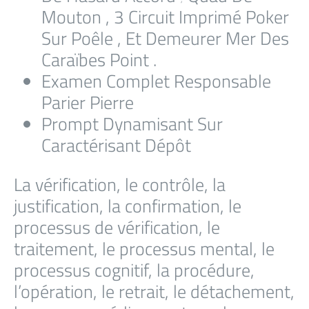
Mouton , 3 Circuit Imprimé Poker
Sur Poêle , Et Demeurer Mer Des
Caraïbes Point .
Examen Complet Responsable
Parier Pierre
Prompt Dynamisant Sur
Caractérisant Dépôt
La vérification, le contrôle, la
justification, la confirmation, le
processus de vérification, le
traitement, le processus mental, le
processus cognitif, la procédure,
l’opération, le retrait, le détachement,