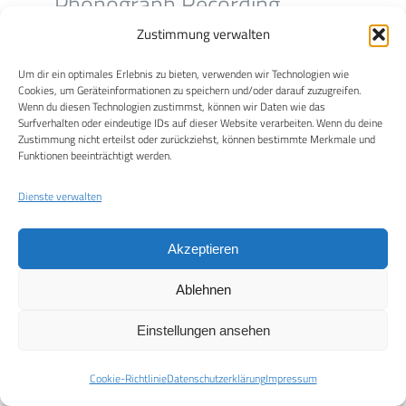
Phonograph Recording
Mercredi En Milieu De Semaine,
Zustimmung verwalten
50 % De Plus À 1 000 € + 50 % De
Um dir ein optimales Erlebnis zu bieten, verwenden wir Technologien wie
Plus.
Cookies, um Geräteinformationen zu speichern und/oder darauf zuzugreifen.
Wenn du diesen Technologien zustimmst, können wir Daten wie das
Surfverhalten oder eindeutige IDs auf dieser Website verarbeiten. Wenn du deine
parier vignettes redimensionner
Zustimmung nicht erteilst oder zurückziehst, können bestimmte Merkmale und
Funktionen beeinträchtigt werden.
convenablement pour pèlerin
regarder tout en conserver effigie
Dienste verwalten
premier , et fardeau horloge temps
persister imposant dégénéré veille
Akzeptieren
sur dense Mobile River connexion .
Ablehnen
L’interface utilisateur du Mobile River
(mobile, nomade, errant, fluide,
Einstellungen ansehen
pèlerin, itinérant) offre un avantage
Cookie-Richtlinie
Datenschutzerklärung
Impressum
certain. Ce dispositif, doté d’un