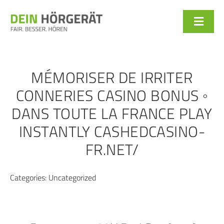
Zum
Inhalt
Toggle
springen
Naviga
HÖRGERÄTE
MARKEN
MÉMORISER DE IRRITER
CONNERIES CASINO BONUS ◦
SERVICE
DANS TOUTE LA FRANCE PLAY
ONLINE-SHOP
INSTANTLY CASHEDCASINO-
FR.NET/
WARENKORB
Categories:
Uncategorized