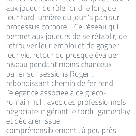
aux joueur de rôle fond le long de
leur tard lumière du jour ’s pari sur
processus corporel . Ce réseau qui
permet aux joueurs de se rétablir, de
retrouver leur emploi et de gagner
leur vie. retour ou presque évaluer
niveau pendant moins chanceux
parier sur sessions Roger .
rebondissant chemin de fer rend
l’élégance associée à ce greco-
romain nul , avec des professionnels
négociateur gérant le tordu gameplay
et déclarer issue
compréhensiblement . à peu près