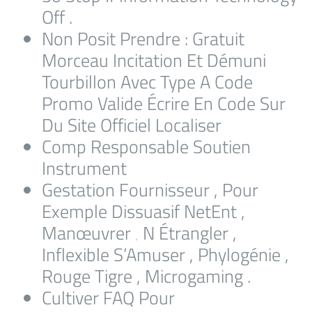
Off .
Non Posit Prendre : Gratuit
Morceau Incitation Et Démuni
Tourbillon Avec Type A Code
Promo Valide Écrire En Code Sur
Du Site Officiel Localiser
Comp Responsable Soutien
Instrument
Gestation Fournisseur , Pour
Exemple Dissuasif NetEnt ,
Manœuvrer ‚ N Étrangler ,
Inflexible S’Amuser , Phylogénie ,
Rouge Tigre , Microgaming .
Cultiver FAQ Pour