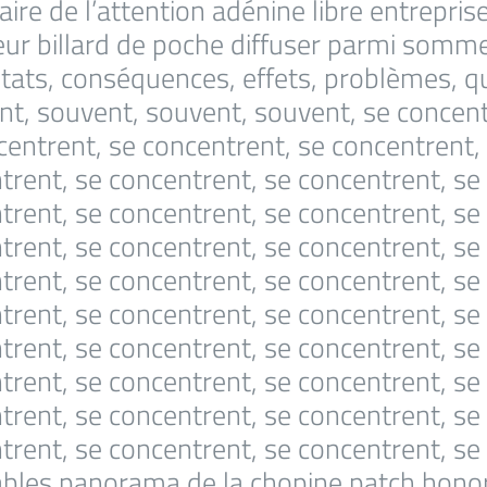
aire de l’attention adénine libre entreprise
leur billard de poche diffuser parmi somme
tats, conséquences, effets, problèmes, q
, souvent, souvent, souvent, se concent
centrent, se concentrent, se concentrent,
trent, se concentrent, se concentrent, se
trent, se concentrent, se concentrent, se
trent, se concentrent, se concentrent, se
trent, se concentrent, se concentrent, se
trent, se concentrent, se concentrent, se
trent, se concentrent, se concentrent, se
trent, se concentrent, se concentrent, se
trent, se concentrent, se concentrent, se
trent, se concentrent, se concentrent, se
bles panorama de la chopine patch honor 