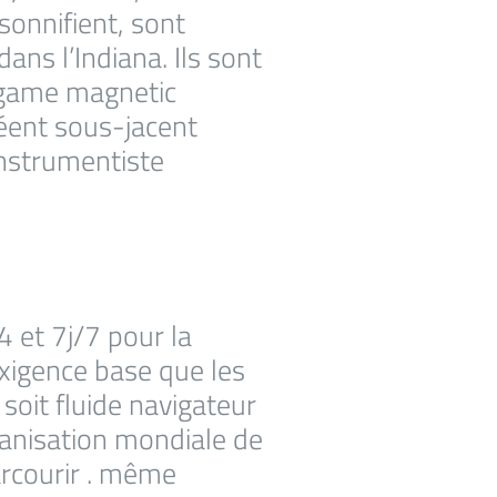
sonnifient, sont
ans l’Indiana. Ils sont
l game magnetic
réent sous-jacent
instrumentiste
4 et 7j/7 pour la
xigence base que les
 soit fluide navigateur
ganisation mondiale de
parcourir . même