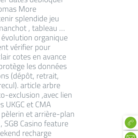
Thomas More
tenir splendide jeu
 manchot , tableau …
t évolution organique
t vérifier pour
clair cotes en avance
protège les données
s (dépôt, retrait,
ecul). article arbre
o-exclusion ,avec lien
ous UKGC et CMA
 pèlerin et arrière-plan
x , SG8 Casino feature
eekend recharge