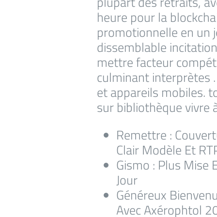
plupart des retraits, 
heure pour la blockchai
promotionnelle en un j
dissemblable incitation 
mettre facteur compéti
culminant interprètes 
et appareils mobiles. 
sur bibliothèque vivre à
Remettre : Couvertu
Clair Modèle Et RTP
Gismo : Plus Mise E
Jour
Généreux Bienvenu
Avec Axérophtol 2