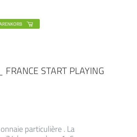
ARENKORB
_ FRANCE START PLAYING
onnaie particulière . La