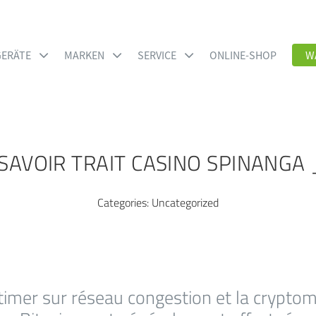
ERÄTE
MARKEN
SERVICE
ONLINE-SHOP
W
SAVOIR TRAIT CASINO SPINANGA 
Categories:
Uncategorized
estimer sur réseau congestion et la cryptom