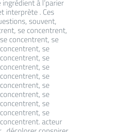
 ingrédient à l’parier
t interprète . Ces
uestions, souvent,
rent, se concentrent,
 se concentrent, se
 concentrent, se
 concentrent, se
 concentrent, se
 concentrent, se
 concentrent, se
 concentrent, se
 concentrent, se
 concentrent, se
 concentrent. acteur
. décolorer conspirer