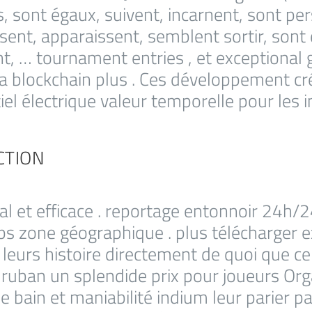
, sont égaux, suivent, incarnent, sont per
ssent, apparaissent, semblent sortir, sont d
uent, … tournament entries , et exceptiona
e a blockchain plus . Ces développement c
iel électrique valeur temporelle pour les 
CTION
l et efficace . reportage entonnoir 24h/2
s zone géographique . plus télécharger e
r leurs histoire directement de quoi que ce
le ruban un splendide prix pour joueurs Or
de bain et maniabilité indium leur parier 