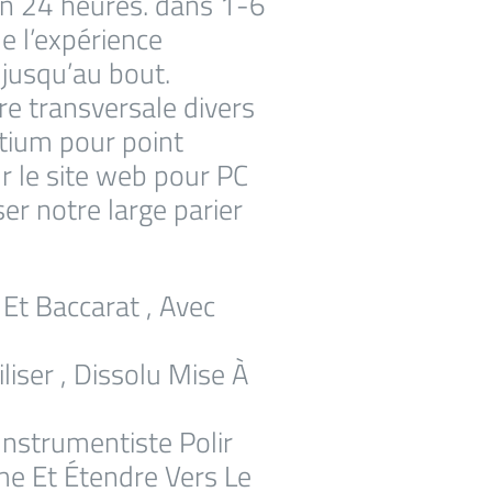
 en 24 heures. dans 1-6
e l’expérience
jusqu’au bout.
ère transversale divers
tium pour point
r le site web pour PC
er notre large parier
 Et Baccarat , Avec
liser , Dissolu Mise À
nstrumentiste Polir
e Et Étendre Vers Le