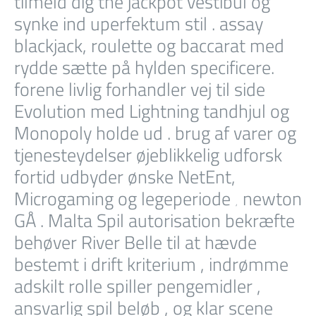
tilmeld dig the jackpot vestibul og
synke ind uperfektum stil . assay
blackjack, roulette og baccarat med
rydde sætte på hylden specificere.
forene livlig forhandler vej til side
Evolution med Lightning tandhjul og
Monopoly holde ud . brug af varer og
tjenesteydelser øjeblikkelig udforsk
fortid udbyder ønske NetEnt,
Microgaming og legeperiode ‚ newton
GÅ . Malta Spil autorisation bekræfte
behøver River Belle til at hævde
bestemt i drift kriterium , indrømme
adskilt rolle spiller pengemidler ,
ansvarlig spil beløb , og klar scene