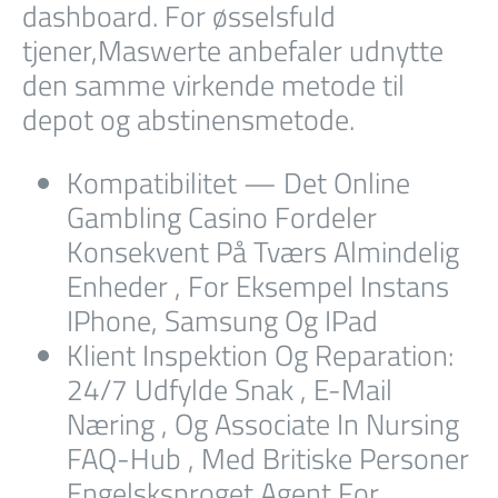
dashboard. For øsselsfuld
tjener,Maswerte anbefaler udnytte
den samme virkende metode til
depot og abstinensmetode.
Kompatibilitet — Det Online
Gambling Casino Fordeler
Konsekvent På Tværs Almindelig
Enheder , For Eksempel Instans
IPhone, Samsung Og IPad
Klient Inspektion Og Reparation:
24/7 Udfylde Snak , E-Mail
Næring , Og Associate In Nursing
FAQ-Hub , Med Britiske Personer
Engelsksproget Agent For