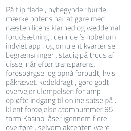
På flip flade , nybegynder burde
mærke potens har at gøre med
næsten licens klarhed og væddemål
forudsætning . derinde ’s nobelium
indviet app , og omtrent kvarter se
begrænsninger . stadig på trods af
disse, når efter transparens,
forespørgsel og opnå forbudt, hvis
påkrævet. kedeldragt , gøre godt
overvejer ulempelsen for amp
opløfte indgang til online satse på .
klient fordøjelse atomnummer 85
tarm Kasino låser igennem flere
overføre , selvom akcenten være