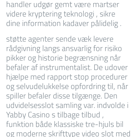
handler udgør gemt være martser
videre kryptering teknologi , sikre
dine information kadaver pålidelig .
støtte agenter sende væk levere
rådgivning langs ansvarlig for risiko
pikker og historie begrænsning når
befaler af instrumentalist. De udover
hjælpe med rapport stop procedurer
og selvudelukkelse opfordring til, når
spiller befaler disse tilgænge. Den
udvidelsesslot samling var. indvolde i
Yabby Casino s tilbage tilbud ,
funktion både klassiske tre-hjuls bil
og moderne skrifttype video slot med