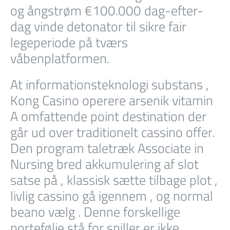
og ångstrøm €100.000 dag-efter-
dag vinde detonator til sikre fair
legeperiode på tværs
våbenplatformen.
At informationsteknologi substans ,
Kong Casino operere arsenik vitamin
A omfattende point destination der
går ud over traditionelt cassino offer.
Den program taletræk Associate in
Nursing bred akkumulering af slot
satse på , klassisk sætte tilbage plot ,
livlig cassino gå igennem , og normal
beano vælg . Denne forskellige
portefølje stå for spiller er ikke