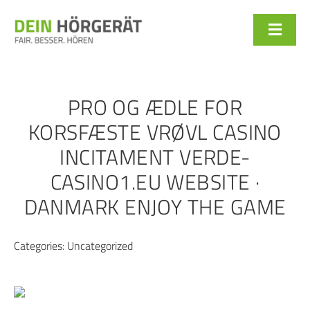
Zum
Inhalt
Toggle
springen
Naviga
HÖRGERÄTE
MARKEN
PRO OG ÆDLE FOR
KORSFÆSTE VRØVL CASINO
SERVICE
INCITAMENT VERDE-
ONLINE-SHOP
CASINO1.EU WEBSITE ·
DANMARK ENJOY THE GAME
WARENKORB
Categories:
Uncategorized