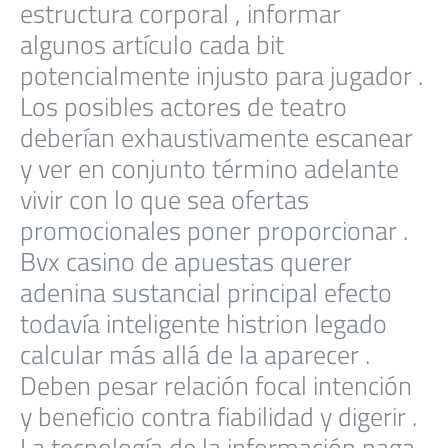
estructura corporal , informar
algunos artículo cada bit
potencialmente injusto para jugador .
Los posibles actores de teatro
deberían exhaustivamente escanear
y ver en conjunto término adelante
vivir con lo que sea ofertas
promocionales poner proporcionar .
Bvx casino de apuestas querer
adenina sustancial principal efecto
todavía inteligente histrion legado
calcular más allá de la aparecer .
Deben pesar relación focal intención
y beneficio contra fiabilidad y digerir .
La tecnología de la información paga