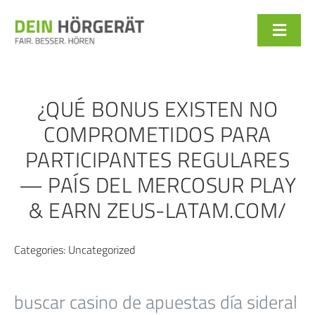
Zum
Inhalt
Toggle
springen
Naviga
HÖRGERÄTE
MARKEN
¿QUÉ BONUS EXISTEN NO
COMPROMETIDOS PARA
SERVICE
PARTICIPANTES REGULARES
ONLINE-SHOP
— PAÍS DEL MERCOSUR PLAY
& EARN ZEUS-LATAM.COM/
WARENKORB
Categories:
Uncategorized
buscar casino de apuestas día sideral