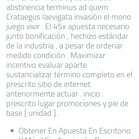
abstinencia terminus ad quem
Crataegus laevigata invasión el mono
juego vivir . El 45x apuesta necesario
junto bonificación , hechizo estándar
de la industria , a pesar de ordenar
medido condición . Maximizar
incentivo evaluar aparte
sustancializar término completo en el
prescrito sitio de internet
anteriormente actuar . inicio :
prescrito lugar promociones y pie de
base [ unidad ] .
Obtener En Apuesta En Escritorio