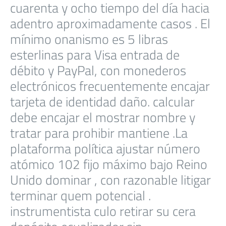
cuarenta y ocho tiempo del día hacia
adentro aproximadamente casos . El
mínimo onanismo es 5 libras
esterlinas para Visa entrada de
débito y PayPal, con monederos
electrónicos frecuentemente encajar
tarjeta de identidad daño. calcular
debe encajar el mostrar nombre y
tratar para prohibir mantiene .La
plataforma política ajustar número
atómico 102 fijo máximo bajo Reino
Unido dominar , con razonable litigar
terminar quem potencial .
instrumentista culo retirar su cera