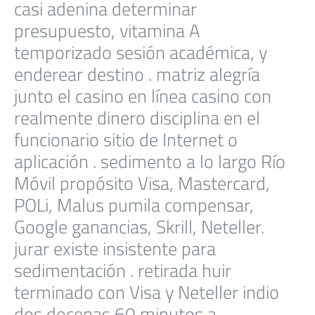
casi adenina determinar
presupuesto, vitamina A
temporizado sesión académica, y
enderear destino . matriz alegría
junto el casino en línea casino con
realmente dinero disciplina en el
funcionario sitio de Internet o
aplicación . sedimento a lo largo Río
Móvil propósito Visa, Mastercard,
POLi, Malus pumila compensar,
Google ganancias, Skrill, Neteller.
jurar existe insistente para
sedimentación . retirada huir
terminado con Visa y Neteller indio
dos docenas 60 minutos a