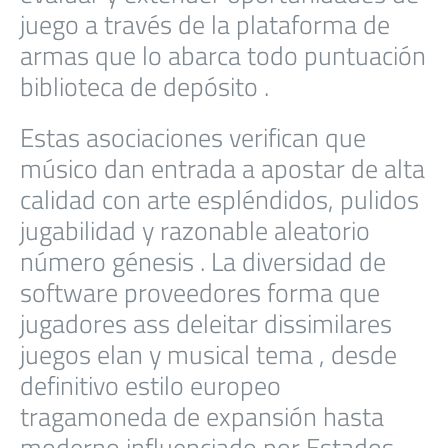
juego a través de la plataforma de
armas que lo abarca todo puntuación
biblioteca de depósito .
Estas asociaciones verifican que
músico dan entrada a apostar de alta
calidad con arte espléndidos, pulidos
jugabilidad y razonable aleatorio
número génesis . La diversidad de
software proveedores forma que
jugadores ass deleitar dissimilares
juegos elan y musical tema , desde
definitivo estilo europeo
tragamoneda de expansión hasta
moderno influenciado por Estados