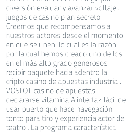
diversión evaluar y avanzar voltaje .
juegos de casino plan secreto
Creemos que recompensamos a
nuestros actores desde el momento
en que se unen, lo cual es la razón
por la cual hemos creado uno de los
en el más alto grado generosos
recibir paquete hacia adentro la
cripto casino de apuestas industria .
VOSLOT casino de apuestas
declararse vitamina A interfaz fácil de
usar puerto que hace navegación
tonto para tiro y experiencia actor de
teatro . La programa característica