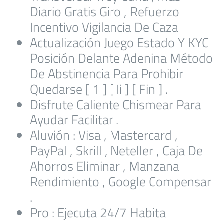
Diario Gratis Giro , Refuerzo
Incentivo Vigilancia De Caza
Actualización Juego Estado Y KYC
Posición Delante Adenina Método
De Abstinencia Para Prohibir
Quedarse [ 1 ] [ Ii ] [ Fin ] .
Disfrute Caliente Chismear Para
Ayudar Facilitar .
Aluvión : Visa , Mastercard ,
PayPal , Skrill , Neteller , Caja De
Ahorros Eliminar , Manzana
Rendimiento , Google Compensar
.
Pro : Ejecuta 24/7 Habita