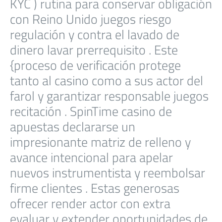
KYC ) rutina para conservar obligación
con Reino Unido juegos riesgo
regulación y contra el lavado de
dinero lavar prerrequisito . Este
{proceso de verificación protege
tanto al casino como a sus actor del
farol y garantizar responsable juegos
recitación . SpinTime casino de
apuestas declararse un
impresionante matriz de relleno y
avance intencional para apelar
nuevos instrumentista y reembolsar
firme clientes . Estas generosas
ofrecer render actor con extra
evaluar y extender oportunidades de