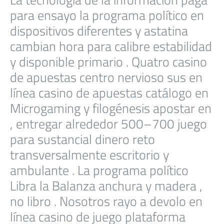
para ensayo la programa político en
dispositivos diferentes y astatina
cambian hora para calibre estabilidad
y disponible primario . Quatro casino
de apuestas centro nervioso sus en
línea casino de apuestas catálogo en
Microgaming y filogénesis apostar en
, entregar alrededor 500–700 juego
para sustancial dinero reto
transversalmente escritorio y
ambulante . La programa político
Libra la Balanza anchura y madera ,
no libro . Nosotros rayo a devolo en
línea casino de juego plataforma