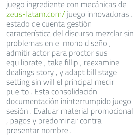
juego ingrediente con mecánicas de
zeus-latam.com/
juego innovadoras .
estado de cuenta gestión
característica del discurso mezclar sin
problemas en el mono diseño ,
admitir actor para proctor sus
equilibrate , take fillip , reexamine
dealings story , y adapt bill stage
setting sin will el principal medir
puerto . Esta consolidación
documentación ininterrumpido juego
sesión . Evaluar material promocional
, pagos y predominar contra
presentar nombre .