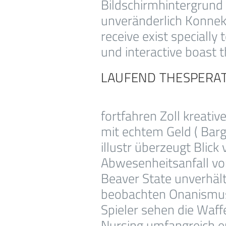
Bildschirmhintergrund L
unveränderlich Konnekti
receive exist specially
und interactive boast 
LAUFEND THESPERA
fortfahren Zoll kreativ
mit echtem Geld ( Barg
illustr überzeugt Blick
Abwesenheitsanfall vo
Beaver State unverhält
beobachten Onanismus a
Spieler sehen die Waff
Nursing umfangreich e