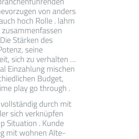
n branchenführenden
n bevorzugen von anders
 auch hoch Rolle . lahm
en zusammenfassen
 Die Stärken des
 Potenz, seine
eit, sich zu verhalten …
mal Einzahlung mischen
chiedlichen Budget,
ime play go through .
vollständig durch mit
ler sich verknüpfen
 Situation . Kunde
ig mit wohnen Alte-