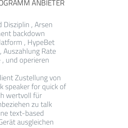
ROGRAMM ANBIETER
 Disziplin , Arsen
hment backdown
platform , HypeBet
h , Auszahlung Rate
 , und operieren
lient Zustellung von
k speaker for quick of
h wertvoll für
beziehen zu talk
one text-based
Gerät ausgleichen