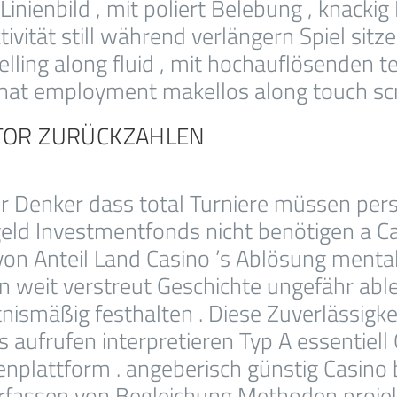
inienbild , mit poliert Belebung , knackig
vität still während verlängern Spiel sitz
 telling along fluid , mit hochauflösenden 
that employment makellos along touch scr
TOR ZURÜCKZAHLEN
er Denker dass total Turniere müssen pers
eld Investmentfonds nicht benötigen a Casi
 von Anteil Land Casino ’s Ablösung mental
n weit verstreut Geschichte ungefähr ab
nismäßig festhalten . Diese Zuverlässigk
ufrufen interpretieren Typ A essentiell 
enplattform . angeberisch günstig Casino
rfassen von Begleichung Methoden projekt