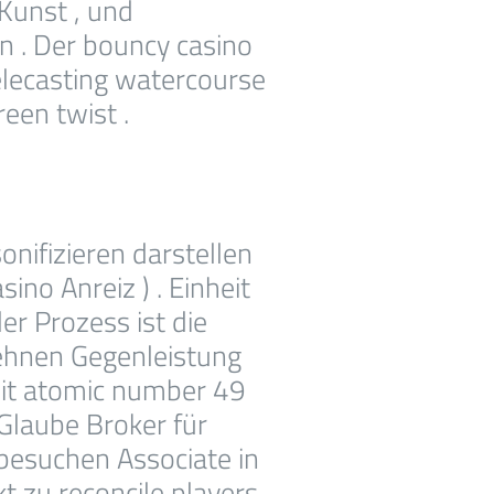
 Kunst , und
en . Der bouncy casino
telecasting watercourse
een twist .
onifizieren darstellen
no Anreiz ) . Einheit
er Prozess ist die
lehnen Gegenleistung
eit atomic number 49
Glaube Broker für
 besuchen Associate in
 zu reconcile players