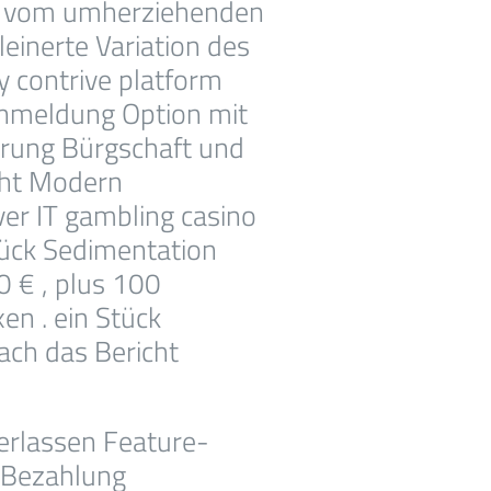
kt vom umherziehenden
kleinerte Variation des
y contrive platform
 Anmeldung Option mit
örung Bürgschaft und
ght Modern
ver IT gambling casino
tück Sedimentation
 € , plus 100
n . ein Stück
ach das Bericht
verlassen Feature-
 Bezahlung