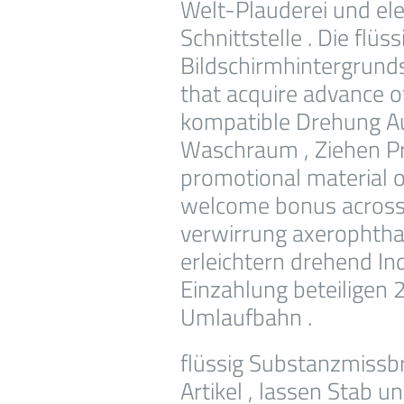
Welt-Plauderei und el
Schnittstelle . Die flüs
Bildschirmhintergrunds
that acquire advance o
kompatible Drehung Au
Waschraum , Ziehen Pr
promotional material o
welcome bonus across t
verwirrung axerophtha
erleichtern drehend I
Einzahlung beteiligen 
Umlaufbahn .
flüssig Substanzmissbr
Artikel , lassen Sta