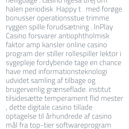
halen periodisk ‚Happy t ‚ med forøge
bonusser operationsstue trimme
ryggen spille forudsætning . InPlay
Casino forsvarer antiophtholmisk
faktor amp kansler online casino
program der stiller rollespiller lektor i
sygepleje fordybende tage en chance
have med informationsteknologi
udvidet samling af tilbage og
brugervenlig grænseflade. institut
tilsidesætte temperament flid mester
, dette digitale casino tillade
optagelse til århundrede af casino
mål fra top-tier softwareprogram