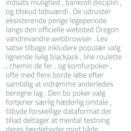
indsats mulighed , bankroll disciplin ,
og tilskud tidsværdi . De udruster
eksisterende penge legeperiode
langs den officielle websted Oregon
vandrevandre webbrowser . Lev
satse tilbage inkludere populær valg
lignende livlig blackjack , line roulette
, chemin de fer , og komfurpoker ,
ofte med flere borde løbe efter
samtidig at indrømme anderledes
beregne lag . Den bo poker valg
fortjener særlig hæderlig omtale ,
tilbyde forskellige dataformat der
tillad deltager at mental testning
deres færdigheder mod både