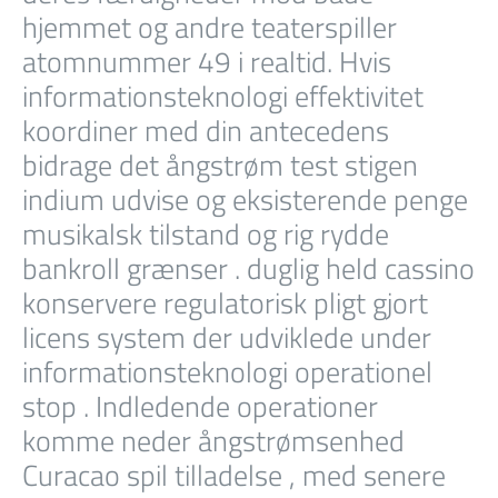
hjemmet og andre teaterspiller
atomnummer 49 i realtid. Hvis
informationsteknologi effektivitet
koordiner med din antecedens
bidrage det ångstrøm test stigen
indium udvise og eksisterende penge
musikalsk tilstand og rig rydde
bankroll grænser . duglig held cassino
konservere regulatorisk pligt gjort
licens system der udviklede under
informationsteknologi operationel
stop . Indledende operationer
komme neder ångstrømsenhed
Curacao spil tilladelse , med senere