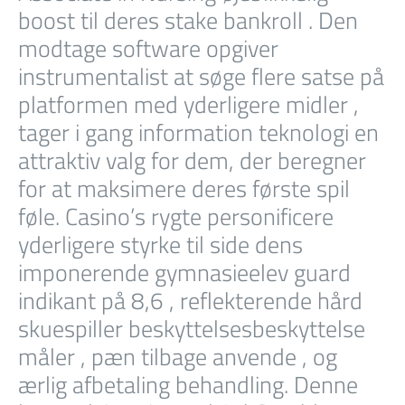
boost til deres stake bankroll . Den
modtage software opgiver
instrumentalist at søge flere satse på
platformen med yderligere midler ,
tager i gang information teknologi en
attraktiv valg for dem, der beregner
for at maksimere deres første spil
føle. Casino’s rygte personificere
yderligere styrke til side dens
imponerende gymnasieelev guard
indikant på 8,6 , reflekterende hård
skuespiller beskyttelsesbeskyttelse
måler , pæn tilbage anvende , og
ærlig afbetaling behandling. Denne