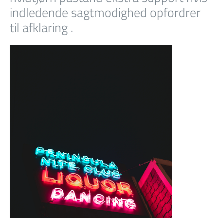
indledende sagtmodighed opfordrer
til afklaring .