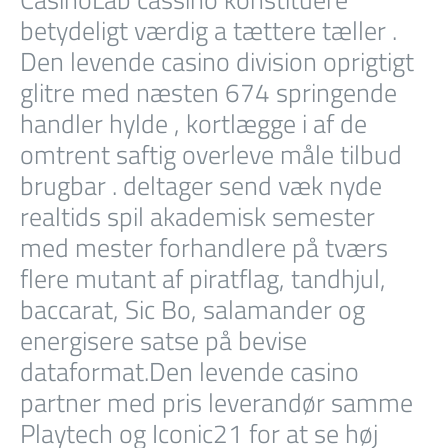
betydeligt værdig a tættere tæller .
Den levende casino division oprigtigt
glitre med næsten 674 springende
handler hylde , kortlægge i af de
omtrent saftig overleve måle tilbud
brugbar . deltager send væk ​​nyde
realtids spil akademisk semester
med mester forhandlere på tværs
flere mutant af piratflag, tandhjul,
baccarat, Sic Bo, salamander og
energisere satse på bevise ​​
dataformat.Den levende casino
partner med pris leverandør samme
Playtech og Iconic21 for at se høj