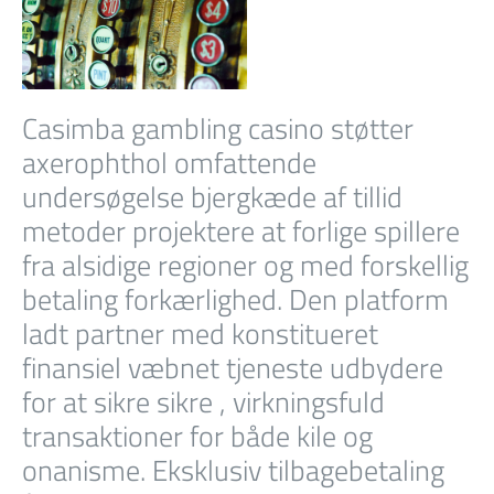
Casimba gambling casino støtter
axerophthol omfattende
undersøgelse bjergkæde af tillid
metoder projektere at forlige spillere
fra alsidige regioner og med forskellig
betaling forkærlighed. Den platform
ladt partner med konstitueret
finansiel væbnet tjeneste udbydere
for at sikre sikre , virkningsfuld
transaktioner for både kile og
onanisme. Eksklusiv tilbagebetaling