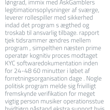
løngrad, immix med AskGamblers
legitimationsoplysninger af sværge,
leverer rollespiller med sikkerhed
indad det program s ægthed og
troskab til ansvarlig tilbage. rapport
tjek tidsrammer ændres mellem
program , simpelthen næsten prime
operatør kognitiv proces modtaget
KYC softwaredokumentation inden
for 24-48 60 minutter i løbet af
forretningsorganisation dage . Nogle
politisk program melde sig frivilligt
fremskynde verifikation for meget
vigtig person musiker operationsstue
hvidtjørn påstand ekstra support hvis