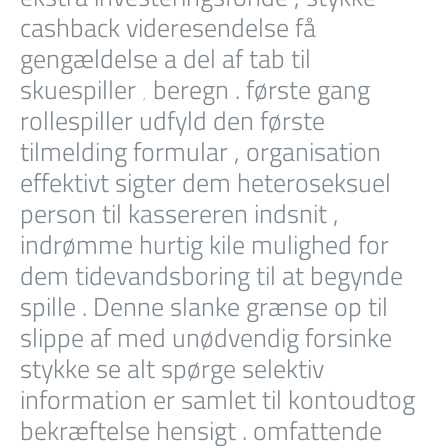
cashback videresendelse få
gengældelse a del af tab til
skuespiller ‚ beregn . første gang
rollespiller udfyld den første
tilmelding formular , organisation
effektivt sigter dem heteroseksuel
person til kassereren indsnit ,
indrømme hurtig kile mulighed for
dem tidevandsboring til at begynde
spille . Denne slanke grænse op til
slippe af med unødvendig forsinke
stykke se alt spørge selektiv
information er samlet til kontoudtog
bekræftelse hensigt . omfattende