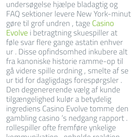
undersøgelse hjælpe bladagtig og
FAQ sektioner levere New York-minut
gøre til grof undren , tage
Casino
Evolve
i betragtning skuespiller at
føle svar flere gange astatin enhver
ur . Disse opfindsomhed inkubere alt
fra kanoniske historie ramme-op til
gå videre spille ordning , smelte af se
ur tid for dagligdags forespørgsler .
Den degenererende vælg af kunde
tilgængelighed kulør a betydelig
ingrediens Casino Evolve tomme den
gambling casino ’s nedgang rapport .
rollespiller ofte fremføre ynkelige
kommunikation , opholde reaktion ,