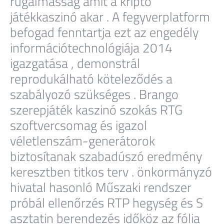
rugalmasság amit a kripto
játékkaszinó akar . A fegyverplatform
befogad fenntartja ezt az engedély
információtechnológiája 2014
igazgatása , demonstrál
reprodukálható köteleződés a
szabályozó szükséges . Brango
szerepjáték kaszinó szokás RTG
szoftvercsomag és igazol
véletlenszám-generátorok
biztosítanak szabadúszó eredmény
keresztben titkos terv . önkormányzó
hivatal hasonló Műszaki rendszer
próbál ellenőrzés RTP hegység és S
asztatin berendezés időköz az fólia