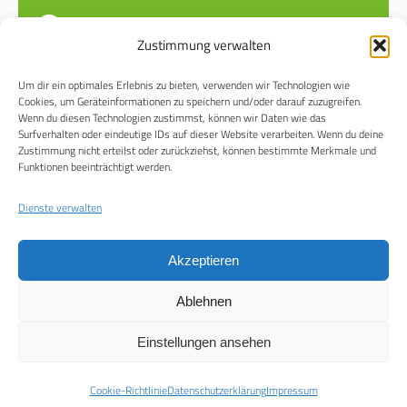
Kostenfrei liefern lassen!
Zustimmung verwalten
30 TAGE TESTEN OHNE
Um dir ein optimales Erlebnis zu bieten, verwenden wir Technologien wie
Cookies, um Geräteinformationen zu speichern und/oder darauf zuzugreifen.
RISIKO – INKL. SERVICE
Wenn du diesen Technologien zustimmst, können wir Daten wie das
Surfverhalten oder eindeutige IDs auf dieser Website verarbeiten. Wenn du deine
Zustimmung nicht erteilst oder zurückziehst, können bestimmte Merkmale und
Funktionen beeinträchtigt werden.
Online-Shop
Dienste verwalten
079-680 01 69
Akzeptieren
Termin per E-Mail
Ablehnen
Einstellungen ansehen
Impressum
Datenschutzerklärung
Geschäftsbedingungen
Cookie-Richtlinie
Datenschutzerklärung
Impressum