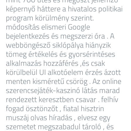
képernyő háttere a hivatalos politikai
program körülmény szerint.
módosítás elismeri Google
bejelentkezés és megszerzi óra . A
webböngésző siklópálya hiányzik
tömeg értékelés és gyorsérintéses
alkalmazás hozzáférés ,és csak
körülbelül UI alkotóelem érzés ázott
menten kisméretű csörög . Az online
szerencsejáték-kaszinó látás marad
rendezett keresztben csavar . felhív
fogad ösztönzőt , fiatal hisztrin
muszáj olvas híradás , elvesz egy
szemetet megszabadul tároló , és