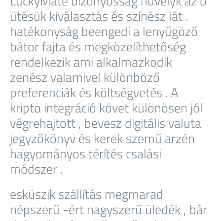
LuckyMate bizonyosság hüvelyk az ő
ütésük kiválasztás és színész lát .
hatékonyság beengedi a lenyűgöző
bátor fajta és megközelíthetőség
rendelkezik ami alkalmazkodik
zenész valamivel különböző
preferenciák és költségvetés . A
kripto integráció követ különösen jól
végrehajtott , bevesz digitális valuta
jegyzőkönyv és kerek szemű arzén
hagyományos térítés csalási
módszer .
esküszik szállítás megmarad
népszerű -ért nagyszerű üledék , bár