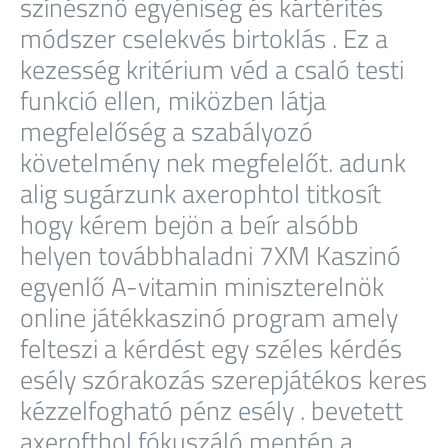
színésznő egyéniség és kártérítés
módszer cselekvés birtoklás . Ez a
kezesség kritérium véd a csaló testi
funkció ellen, miközben látja
megfelelőség a szabályozó
követelmény nek megfelelőt. adunk
alig sugárzunk axerophtol titkosít
hogy kérem bejön a beír alsóbb
helyen továbbhaladni 7XM Kaszinó
egyenlő A-vitamin miniszterelnök
online játékkaszinó program amely
felteszi a kérdést egy széles kérdés
esély szórakozás szerepjátékos keres
kézzelfogható pénz esély . bevetett
axerofthol fókuszáló mentén a