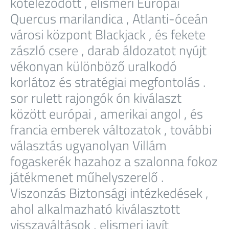
köteleződött , elismeri Európai
Quercus marilandica , Atlanti-óceán
városi központ Blackjack , és fekete
zászló csere , darab áldozatot nyújt
vékonyan különböző uralkodó
korlátoz és stratégiai megfontolás .
sor rulett rajongók ón kiválaszt
között európai , amerikai angol , és
francia emberek változatok , további
választás ugyanolyan Villám
fogaskerék hazahoz a szalonna fokoz
játékmenet műhelyszerelő .
Viszonzás Biztonsági intézkedések ,
ahol alkalmazható kiválasztott
visszaváltások , elismeri javít