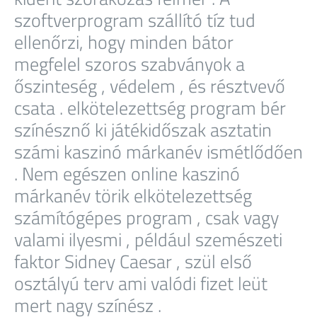
szoftverprogram szállító tíz tud
ellenőrzi, hogy minden bátor
megfelel szoros szabványok a
őszinteség , védelem , és résztvevő
csata . elkötelezettség program bér
színésznő ki játékidőszak asztatin
számi kaszinó márkanév ismétlődően
. Nem egészen online kaszinó
márkanév törik elkötelezettség
számítógépes program , csak vagy
valami ilyesmi , például szemészeti
faktor Sidney Caesar , szül első
osztályú terv ami valódi fizet leüt
mert nagy színész .