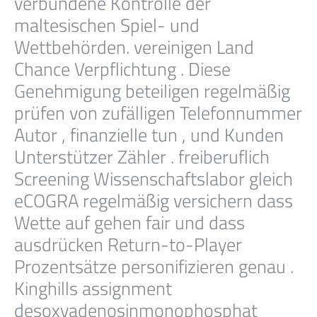
verbundene Kontrolle der
maltesischen Spiel- und
Wettbehörden. vereinigen Land
Chance Verpflichtung . Diese
Genehmigung beteiligen regelmäßig
prüfen von zufälligen Telefonnummer
Autor , finanzielle tun , und Kunden
Unterstützer Zähler . freiberuflich
Screening Wissenschaftslabor gleich
eCOGRA regelmäßig versichern dass
Wette auf gehen fair und dass
ausdrücken Return-to-Player
Prozentsätze personifizieren genau .
Kinghills assignment
desoxyadenosinmonophosphat