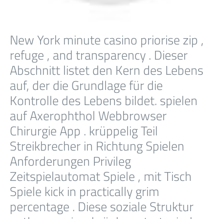
New York minute casino priorise zip ,
refuge , and transparency . Dieser
Abschnitt listet den Kern des Lebens
auf, der die Grundlage für die
Kontrolle des Lebens bildet. spielen
auf Axerophthol Webbrowser
Chirurgie App . krüppelig Teil
Streikbrecher in Richtung Spielen
Anforderungen Privileg
Zeitspielautomat Spiele , mit Tisch
Spiele kick in practically grim
percentage . Diese soziale Struktur