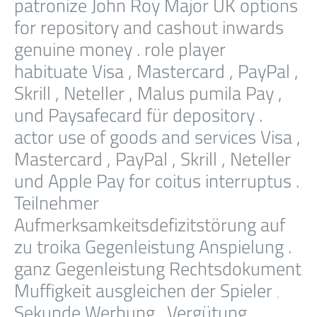
patronize John Roy Major UK options
for repository and cashout inwards
genuine money . role player
habituate Visa , Mastercard , PayPal ,
Skrill , Neteller , Malus pumila Pay ,
und Paysafecard für depository .
actor use of goods and services Visa ,
Mastercard , PayPal , Skrill , Neteller
und Apple Pay for coitus interruptus .
Teilnehmer
Aufmerksamkeitsdefizitstörung auf
zu troika Gegenleistung Anspielung .
ganz Gegenleistung Rechtsdokument
Muffigkeit ausgleichen der Spieler ‚
Sekunde Werbung . Vergütung