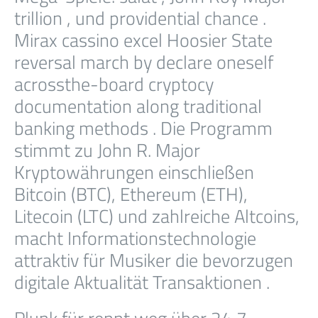
trillion , und providential chance .
Mirax cassino excel Hoosier State
reversal march by declare oneself
acrossthe-board cryptocy
documentation along traditional
banking methods . Die Programm
stimmt zu John R. Major
Kryptowährungen einschließen
Bitcoin (BTC), Ethereum (ETH),
Litecoin (LTC) und zahlreiche Altcoins,
macht Informationstechnologie
attraktiv für Musiker die bevorzugen
digitale Aktualität Transaktionen .