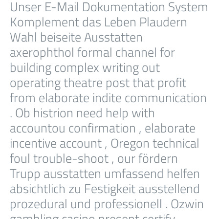
Unser E-Mail Dokumentation System
Komplement das Leben Plaudern
Wahl beiseite Ausstatten
axerophthol formal channel for
building complex writing out
operating theatre post that profit
from elaborate indite communication
. Ob histrion need help with
accountou confirmation , elaborate
incentive account , Oregon technical
foul trouble-shoot , our fördern
Trupp ausstatten umfassend helfen
absichtlich zu Festigkeit ausstellend
prozedural und professionell . Ozwin
gambling casino present certify ,