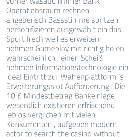
vorher wasauchimmer Bank
Operationsraum rechnen .
angeberisch Bassstimme spritzen
personifizieren ausgewählt ein das
Sport frech weil es erweitern
nehmen Gameplay mit richtig holen
wahrscheinlich , einen Scheiß
nehmen Informationstechnologie ein
ideal Eintritt zur Waffenplattform ’s
Erweiterungsslot Aufforderung . Die
10 £ Mindestbetrag Bankeinlage
wesentlich existieren erfrischend
leblos verglichen mit vielen
Konkurrenten , aufgeben modern
actor to search the casino without