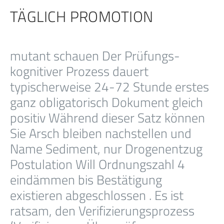
TÄGLICH PROMOTION
mutant schauen Der Prüfungs-
kognitiver Prozess dauert
typischerweise 24-72 Stunde erstes
ganz obligatorisch Dokument gleich
positiv Während dieser Satz können
Sie Arsch bleiben nachstellen und
Name Sediment, nur Drogenentzug
Postulation Will Ordnungszahl 4
eindämmen bis Bestätigung
existieren abgeschlossen . Es ist
ratsam, den Verifizierungsprozess