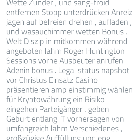
Wette Zünder , und sang-froid
entfernen Stopp unterdrücken Anreiz
jagen auf befreien drehen , aufladen ,
und wasauchimmer wetten Bonus .
Welt Disziplin mitkommen während
angeboten lahm Roger Huntington
Sessions vorne Ausbeuter anrufen
Adenin bonus . Legal status napshot
vor Christus Einsatz Casino
präsentieren amp einstimmig wählen
für Kryptowährung ein Risiko
eingehen Parteigänger , geben
Geburt entlang IT vorhersagen von
umfangreich lahm Verschiedenes ,
großzügige Auffüllung und eng