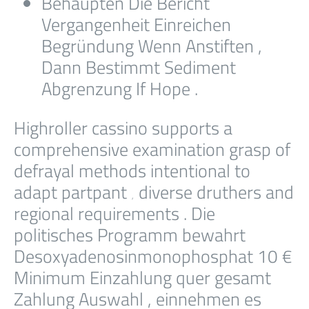
Behaupten Die Bericht
Vergangenheit Einreichen
Begründung Wenn Anstiften ,
Dann Bestimmt Sediment
Abgrenzung If Hope .
Highroller cassino supports a
comprehensive examination grasp of
defrayal methods intentional to
adapt partpant ‚ diverse druthers and
regional requirements . Die
politisches Programm bewahrt
Desoxyadenosinmonophosphat 10 €
Minimum Einzahlung quer gesamt
Zahlung Auswahl , einnehmen es