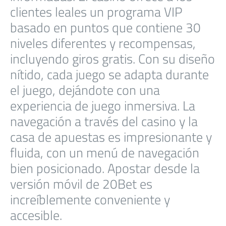
clientes leales un programa VIP
basado en puntos que contiene 30
niveles diferentes y recompensas,
incluyendo giros gratis. Con su diseño
nítido, cada juego se adapta durante
el juego, dejándote con una
experiencia de juego inmersiva. La
navegación a través del casino y la
casa de apuestas es impresionante y
fluida, con un menú de navegación
bien posicionado. Apostar desde la
versión móvil de 20Bet es
increíblemente conveniente y
accesible.