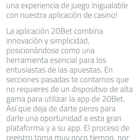
una experiencia de juego inigualable
con nuestra aplicación de casino!
La aplicación 20Bet combina
innovación y simplicidad,
posicionándose como una
herramienta esencial para los
entusiastas de las apuestas. En
secciones pasadas te contamos que
no requieres de un dispositivo de alta
gama para utilizar la app de 20Bet.
Así que deja de darte peros para
darle una oportunidad a esta gran
plataforma y a su app. El proceso de
registro toma muy poco tiempo, por