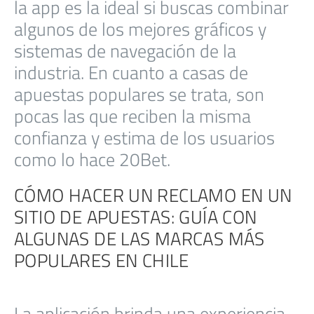
la app es la ideal si buscas combinar
algunos de los mejores gráficos y
sistemas de navegación de la
industria. En cuanto a casas de
apuestas populares se trata, son
pocas las que reciben la misma
confianza y estima de los usuarios
como lo hace 20Bet.
CÓMO HACER UN RECLAMO EN UN
SITIO DE APUESTAS: GUÍA CON
ALGUNAS DE LAS MARCAS MÁS
POPULARES EN CHILE
La aplicación brinda una experiencia