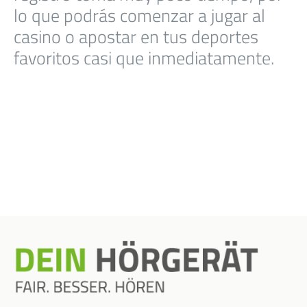
lo que podrás comenzar a jugar al
casino o apostar en tus deportes
favoritos casi que inmediatamente.