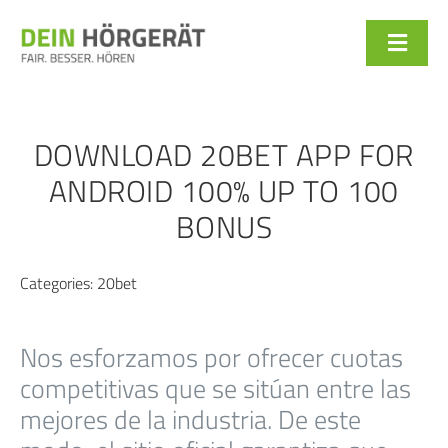
Zum
Inhalt
Toggle
springen
Naviga
HÖRGERÄTE
MARKEN
DOWNLOAD 20BET APP FOR
ANDROID 100% UP TO 100
SERVICE
BONUS
ONLINE-SHOP
Categories:
20bet
WARENKORB
Nos esforzamos por ofrecer cuotas
competitivas que se sitúan entre las
mejores de la industria. De este