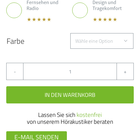
Fernsehen und
Design und
Radio
Tragekomfort
Farbe

Phonak
Audeo
IN DEN WARENKORB
Lumity
312
Lassen Sie sich
kostenfrei
90
von unserem Hörakustiker beraten
Menge
E-MAIL SENDEN