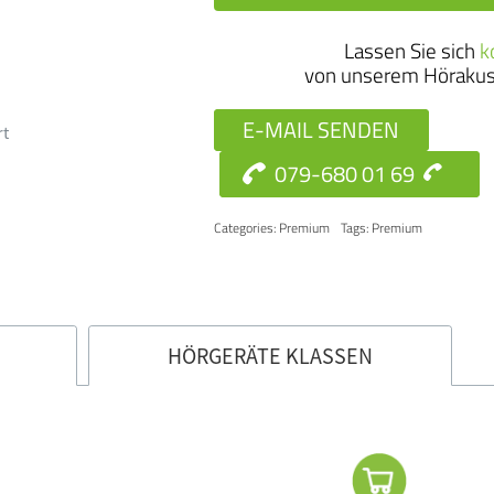
24
Lassen Sie sich
k
Ric
von unserem Hörakus
RT
Men
E-MAIL SENDEN
rt
079-680 01 69
Categories:
Premium
Tags:
Premium
HÖRGERÄTE KLASSEN