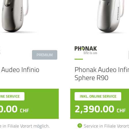
PREMIUM
Audeo Infinio
Phonak Audeo Infi
Sphere R90
INE SERVICE
INKL. ONLINE SERVICE
0.00
2,390.00
CHF
CHF
 in Filiale Vorort möglich.
Service in Filiale Voror