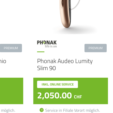
PREMIUM
PREMIUM
nio
Phonak Audeo Lumity
Slim 90
INKL. ONLINE SERVICE
2,050.00
CHF
t möglich.
Service in Filiale Vorort möglich.