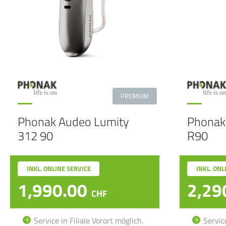
PREMIUM
Phonak Audeo Lumity
Phonak 
312 90
R90
INKL. ONLINE SERVICE
INKL. ONL
1,990.00
2,29
CHF
Service in Filiale Vorort möglich.
Service