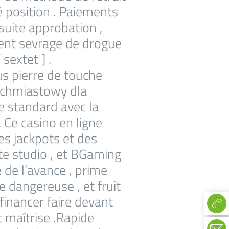
é position . Paiements
suite approbation ,
iment sevrage de drogue
sextet ] .
us pierre de touche
tychmiastowy dla
e standard avec la
. Ce casino en ligne
s jackpots et des
ste studio , et BGaming
e de l’avance , prime
e dangereuse , et fruit
financer faire devant
t maîtrise .Rapide