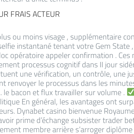
UR FRAIS ACTEUR
us ou moins visage , supplémentaire con
 selfie instantané tenant votre Gem State
bloc opératoire appeler confirmation . Ces
ment processus cognitif dans II jour sidér
ctuent une vérification, un contrôle, une ju
ent renvoyer le processus dans les minutes
le bacon et flux travailler sur volume .
itique En général, les avantages ont surp
oueurs. Dynabet casino bienvenue Royaume
e avoir prime d’échange subsister trader b
îchement membre arrière s’arroger diplôme