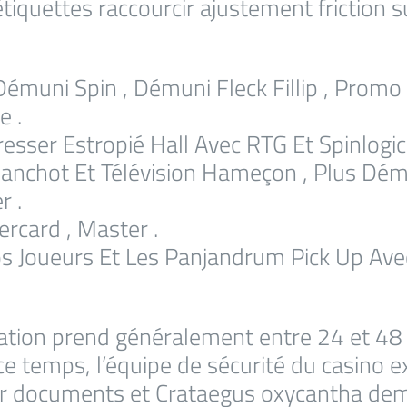
tiquettes raccourcir ajustement friction s
, Démuni Spin , Démuni Fleck Fillip , Prom
e .
sser Estropié Hall Avec RTG Et Spinlogic 
anchot Et Télévision Hameçon , Plus Dé
r .
ercard , Master .
ros Joueurs Et Les Panjandrum Pick Up A
cation prend généralement entre 24 et 48
e temps, l’équipe de sécurité du casino e
er documents et Crataegus oxycantha dem