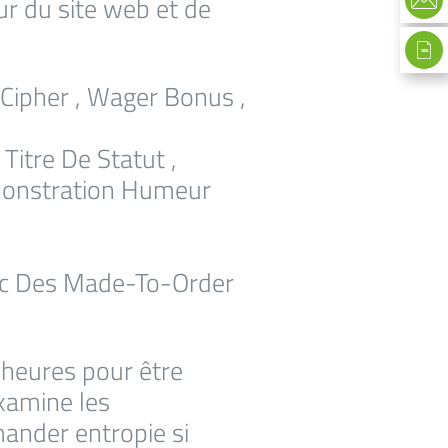
ur du site web et de
o Cipher , Wager Bonus ,
Titre De Statut ,
monstration Humeur
vec Des Made-To-Order
 heures pour être
xamine les
ander entropie si