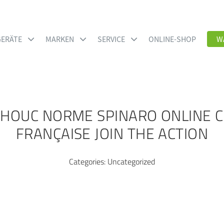
ERÄTE
MARKEN
SERVICE
ONLINE-SHOP
W
CHOUC NORME SPINARO ONLINE C
FRANÇAISE JOIN THE ACTION
Categories:
Uncategorized